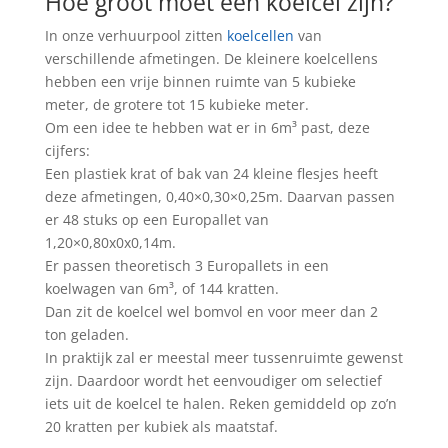
Hoe groot moet een koelcel zijn?
In onze verhuurpool zitten
koelcellen
van
verschillende afmetingen. De kleinere koelcellens
hebben een vrije binnen ruimte van 5 kubieke
meter, de grotere tot 15 kubieke meter.
Om een idee te hebben wat er in 6m³ past, deze
cijfers:
Een plastiek krat of bak van 24 kleine flesjes heeft
deze afmetingen, 0,40×0,30×0,25m. Daarvan passen
er 48 stuks op een Europallet van
1,20×0,80x0x0,14m.
Er passen theoretisch 3 Europallets in een
koelwagen van 6m³, of 144 kratten.
Dan zit de koelcel wel bomvol en voor meer dan 2
ton geladen.
In praktijk zal er meestal meer tussenruimte gewenst
zijn. Daardoor wordt het eenvoudiger om selectief
iets uit de koelcel te halen. Reken gemiddeld op zo’n
20 kratten per kubiek als maatstaf.