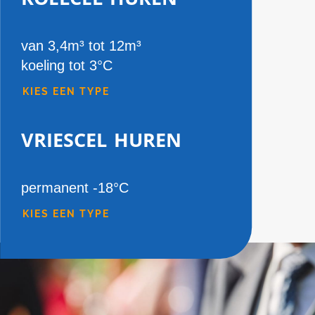
van 3,4m³ tot 12m³
koeling tot 3°C
KIES EEN TYPE
vriescel huren
permanent -18°C
KIES EEN TYPE