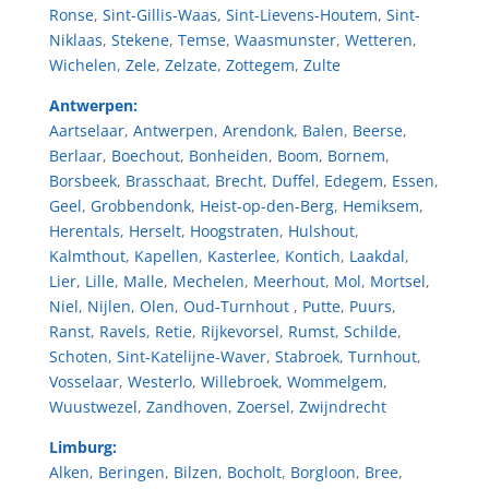
Ronse
,
Sint-Gillis-Waas
,
Sint-Lievens-Houtem
,
Sint-
Niklaas
,
Stekene
,
Temse
,
Waasmunster
,
Wetteren
,
Wichelen
,
Zele
,
Zelzate
,
Zottegem
,
Zulte
Antwerpen:
Aartselaar
,
Antwerpen
,
Arendonk
,
Balen
,
Beerse
,
Berlaar
,
Boechout
,
Bonheiden
,
Boom
,
Bornem
,
Borsbeek
,
Brasschaat
,
Brecht
,
Duffel
,
Edegem
,
Essen
,
Geel
,
Grobbendonk
,
Heist-op-den-Berg
,
Hemiksem
,
Herentals
,
Herselt
,
Hoogstraten
,
Hulshout
,
Kalmthout
,
Kapellen
,
Kasterlee
,
Kontich
,
Laakdal
,
Lier
,
Lille
,
Malle
,
Mechelen
,
Meerhout
,
Mol
,
Mortsel
,
Niel
,
Nijlen
,
Olen
,
Oud-Turnhout
,
Putte
,
Puurs
,
Ranst
,
Ravels
,
Retie
,
Rijkevorsel
,
Rumst
,
Schilde
,
Schoten
,
Sint-Katelijne-Waver
,
Stabroek
,
Turnhout
,
Vosselaar
,
Westerlo
,
Willebroek
,
Wommelgem
,
Wuustwezel
,
Zandhoven
,
Zoersel
,
Zwijndrecht
Limburg:
Alken
,
Beringen
,
Bilzen
,
Bocholt
,
Borgloon
,
Bree
,