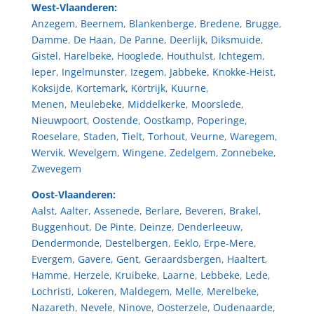
West-Vlaanderen:
Anzegem
,
Beernem
,
Blankenberge
,
Bredene
,
Brugge
,
Damme
,
De Haan
,
De Panne
,
Deerlijk
,
Diksmuide
,
Gistel
,
Harelbeke
,
Hooglede
,
Houthulst
,
Ichtegem
,
Ieper
,
Ingelmunster
,
Izegem
,
Jabbeke
,
Knokke-Heist
,
Koksijde
,
Kortemark
,
Kortrijk
,
Kuurne
,
Menen
,
Meulebeke
,
Middelkerke
,
Moorslede
,
Nieuwpoort
,
Oostende
,
Oostkamp
,
Poperinge
,
Roeselare
,
Staden
,
Tielt
,
Torhout
,
Veurne
,
Waregem
,
Wervik
,
Wevelgem
,
Wingene
,
Zedelgem
,
Zonnebeke
,
Zwevegem
Oost-Vlaanderen:
Aalst
,
Aalter
,
Assenede
,
Berlare
,
Beveren
,
Brakel
,
Buggenhout
,
De Pinte
,
Deinze
,
Denderleeuw
,
Dendermonde
,
Destelbergen
,
Eeklo
,
Erpe-Mere
,
Evergem
,
Gavere
,
Gent
,
Geraardsbergen
,
Haaltert
,
Hamme
,
Herzele
,
Kruibeke
,
Laarne
,
Lebbeke
,
Lede
,
Lochristi
,
Lokeren
,
Maldegem
,
Melle
,
Merelbeke
,
Nazareth
,
Nevele
,
Ninove
,
Oosterzele
,
Oudenaarde
,