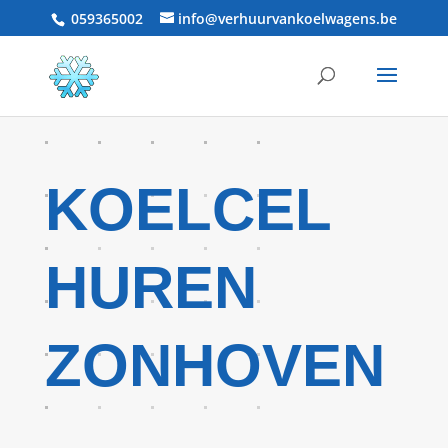
059365002
info@verhuurvankoelwagens.be
KOELCEL
HUREN
ZONHOVEN