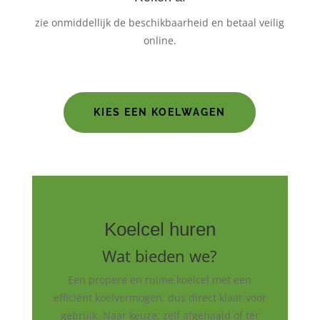
zie onmiddellijk de beschikbaarheid en betaal veilig
online.
KIES EEN KOELWAGEN
Koelcel huren
Wat bieden we?
Een propere en ruime koelcel met een
efficiënt koelvermogen, dus direct klaar voor
gebruik. Naar keuze, zelf afgehaald of ter