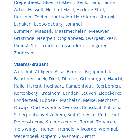
Diepenbeek
,
Dilsen-Stokkem
,
Genk
,
Ham
,
Hamont-
Achel
,
Hasselt
,
Hechtel-Eksel
,
Herk-de-Stad
,
Heusden-Zolder
,
Houthalen-Helchteren
,
Kinrooi
,
Lanaken
,
Leopoldsburg
,
Lommel
,
Lummen
,
Maaseik
,
Maasmechelen
,
Meeuwen-
Gruitrode
,
Neerpelt
,
Opglabbeek
,
Overpelt
,
Peer
,
Riemst
,
Sint-Truiden
,
Tessenderlo
,
Tongeren
,
Zonhoven
Vlaams-Brabant
Aarschot
,
Affligem
,
Asse
,
Beersel
,
Begijnendijk
,
Boortmeerbeek
,
Diest
,
Dilbeek
,
Grimbergen
,
Haacht
,
Halle
,
Herent
,
Hoeilaart
,
Kampenhout
,
Keerbergen
,
Kortenberg
,
Kraainem
,
Landen
,
Leuven
,
Liedekerke
,
Londerzeel
,
Lubbeek
,
Machelen
,
Meise
,
Mechtem
,
Opwijk
,
Oud-Heverlee
,
Overijse
,
Roosdaal
,
Rotselaar
,
Scherpenheuvel-Zichem
,
Sint-Genesius-Rode
,
Sint-
Pieters-Leeuw
,
Steenokkerzeel
,
Ternat
,
Tervuren
,
Tielt-Winge
,
Tienen
,
Tremelo
,
Vilvoorde
,
Wemmel
,
Wezembeek-Oppem
,
Zaventem
,
Zemst