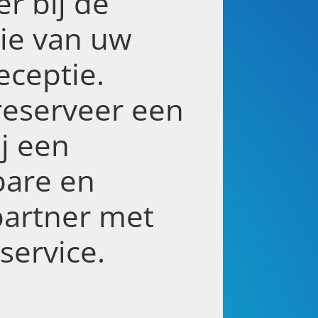
er bij de
tie van uw
eceptie.
reserveer een
ij een
are en
partner met
service.