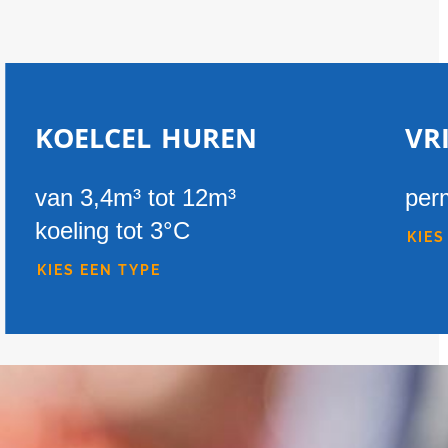
koelcel huren
vr
van 3,4m³ tot 12m³
per
koeling tot 3°C
KIES
KIES EEN TYPE