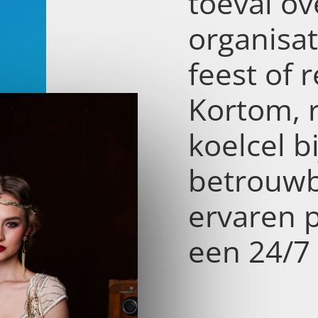
toeval ov
organisa
feest of r
Kortom, 
koelcel b
betrouwb
ervaren 
een 24/7 