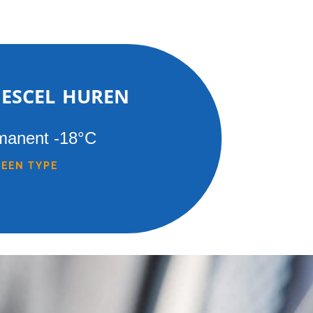
iescel huren
manent -18°C
 EEN TYPE