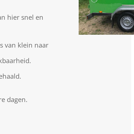
an hier snel en
 van klein naar
kbaarheid.
gehaald.
re dagen.