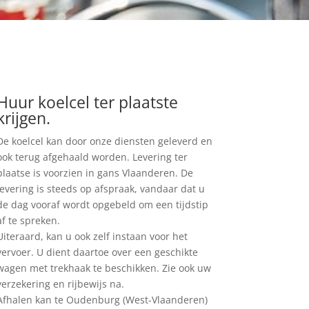
Huur koelcel ter plaatste
krijgen.
De koelcel kan door onze diensten geleverd en
ook terug afgehaald worden. Levering ter
plaatse is voorzien in gans Vlaanderen. De
levering is steeds op afspraak, vandaar dat u
de dag vooraf wordt opgebeld om een tijdstip
af te spreken.
Uiteraard, kan u ook zelf instaan voor het
vervoer. U dient daartoe over een geschikte
wagen met trekhaak te beschikken. Zie ook uw
verzekering en rijbewijs na.
Afhalen kan te Oudenburg (West-Vlaanderen)