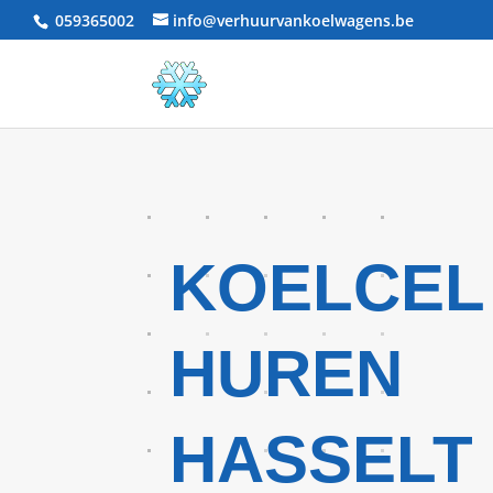
059365002
info@verhuurvankoelwagens.be
KOELCEL
HUREN
HASSELT