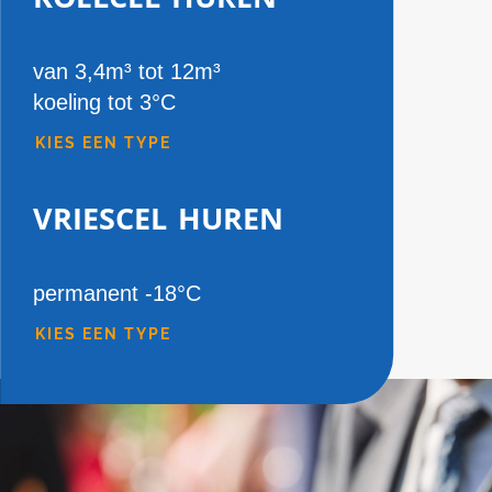
van 3,4m³ tot 12m³
koeling tot 3°C
KIES EEN TYPE
vriescel huren
permanent -18°C
KIES EEN TYPE