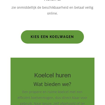
zie onmiddellijk de beschikbaarheid en betaal veilig
online.
KIES EEN KOELWAGEN
Koelcel huren
Wat bieden we?
Een propere en ruime koelcel met een
efficiënt koelvermogen, dus direct klaar voor
gebruik. Naar keuze, zelf afgehaald of ter