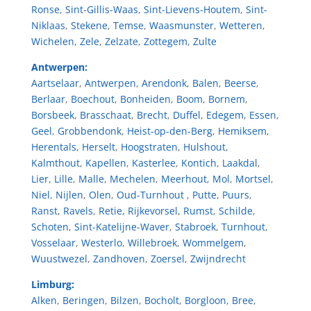
Ronse
,
Sint-Gillis-Waas
,
Sint-Lievens-Houtem
,
Sint-
Niklaas
,
Stekene
,
Temse
,
Waasmunster
,
Wetteren
,
Wichelen
,
Zele
,
Zelzate
,
Zottegem
,
Zulte
Antwerpen:
Aartselaar
,
Antwerpen
,
Arendonk
,
Balen
,
Beerse
,
Berlaar
,
Boechout
,
Bonheiden
,
Boom
,
Bornem
,
Borsbeek
,
Brasschaat
,
Brecht
,
Duffel
,
Edegem
,
Essen
,
Geel
,
Grobbendonk
,
Heist-op-den-Berg
,
Hemiksem
,
Herentals
,
Herselt
,
Hoogstraten
,
Hulshout
,
Kalmthout
,
Kapellen
,
Kasterlee
,
Kontich
,
Laakdal
,
Lier
,
Lille
,
Malle
,
Mechelen
,
Meerhout
,
Mol
,
Mortsel
,
Niel
,
Nijlen
,
Olen
,
Oud-Turnhout
,
Putte
,
Puurs
,
Ranst
,
Ravels
,
Retie
,
Rijkevorsel
,
Rumst
,
Schilde
,
Schoten
,
Sint-Katelijne-Waver
,
Stabroek
,
Turnhout
,
Vosselaar
,
Westerlo
,
Willebroek
,
Wommelgem
,
Wuustwezel
,
Zandhoven
,
Zoersel
,
Zwijndrecht
Limburg:
Alken
,
Beringen
,
Bilzen
,
Bocholt
,
Borgloon
,
Bree
,