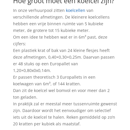
Hoe groot moet een koelcel zijn?
In onze verhuurpool zitten
koelcellen
van
verschillende afmetingen. De kleinere koelcellens
hebben een vrije binnen ruimte van 5 kubieke
meter, de grotere tot 15 kubieke meter.
Om een idee te hebben wat er in 6m³ past, deze
cijfers:
Een plastiek krat of bak van 24 kleine flesjes heeft
deze afmetingen, 0,40×0,30×0,25m. Daarvan passen
er 48 stuks op een Europallet van
1,20×0,80x0x0,14m.
Er passen theoretisch 3 Europallets in een
koelwagen van 6m³, of 144 kratten.
Dan zit de koelcel wel bomvol en voor meer dan 2
ton geladen.
In praktijk zal er meestal meer tussenruimte gewenst
zijn. Daardoor wordt het eenvoudiger om selectief
iets uit de koelcel te halen. Reken gemiddeld op zo’n
20 kratten per kubiek als maatstaf.