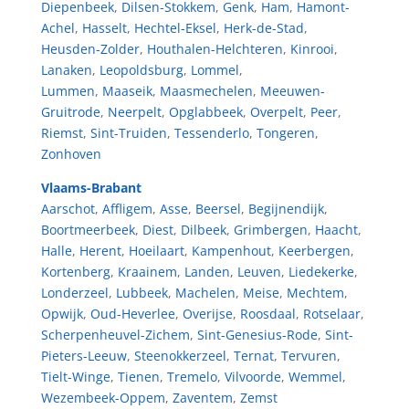
Diepenbeek
,
Dilsen-Stokkem
,
Genk
,
Ham
,
Hamont-
Achel
,
Hasselt
,
Hechtel-Eksel
,
Herk-de-Stad
,
Heusden-Zolder
,
Houthalen-Helchteren
,
Kinrooi
,
Lanaken
,
Leopoldsburg
,
Lommel
,
Lummen
,
Maaseik
,
Maasmechelen
,
Meeuwen-
Gruitrode
,
Neerpelt
,
Opglabbeek
,
Overpelt
,
Peer
,
Riemst
,
Sint-Truiden
,
Tessenderlo
,
Tongeren
,
Zonhoven
Vlaams-Brabant
Aarschot
,
Affligem
,
Asse
,
Beersel
,
Begijnendijk
,
Boortmeerbeek
,
Diest
,
Dilbeek
,
Grimbergen
,
Haacht
,
Halle
,
Herent
,
Hoeilaart
,
Kampenhout
,
Keerbergen
,
Kortenberg
,
Kraainem
,
Landen
,
Leuven
,
Liedekerke
,
Londerzeel
,
Lubbeek
,
Machelen
,
Meise
,
Mechtem
,
Opwijk
,
Oud-Heverlee
,
Overijse
,
Roosdaal
,
Rotselaar
,
Scherpenheuvel-Zichem
,
Sint-Genesius-Rode
,
Sint-
Pieters-Leeuw
,
Steenokkerzeel
,
Ternat
,
Tervuren
,
Tielt-Winge
,
Tienen
,
Tremelo
,
Vilvoorde
,
Wemmel
,
Wezembeek-Oppem
,
Zaventem
,
Zemst