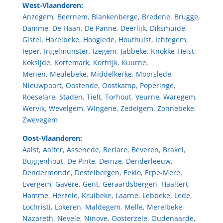
West-Vlaanderen:
Anzegem
,
Beernem
,
Blankenberge
,
Bredene
,
Brugge
,
Damme
,
De Haan
,
De Panne
,
Deerlijk
,
Diksmuide
,
Gistel
,
Harelbeke
,
Hooglede
,
Houthulst
,
Ichtegem
,
Ieper
,
Ingelmunster
,
Izegem
,
Jabbeke
,
Knokke-Heist
,
Koksijde
,
Kortemark
,
Kortrijk
,
Kuurne
,
Menen
,
Meulebeke
,
Middelkerke
,
Moorslede
,
Nieuwpoort
,
Oostende
,
Oostkamp
,
Poperinge
,
Roeselare
,
Staden
,
Tielt
,
Torhout
,
Veurne
,
Waregem
,
Wervik
,
Wevelgem
,
Wingene
,
Zedelgem
,
Zonnebeke
,
Zwevegem
Oost-Vlaanderen:
Aalst
,
Aalter
,
Assenede
,
Berlare
,
Beveren
,
Brakel
,
Buggenhout
,
De Pinte
,
Deinze
,
Denderleeuw
,
Dendermonde
,
Destelbergen
,
Eeklo
,
Erpe-Mere
,
Evergem
,
Gavere
,
Gent
,
Geraardsbergen
,
Haaltert
,
Hamme
,
Herzele
,
Kruibeke
,
Laarne
,
Lebbeke
,
Lede
,
Lochristi
,
Lokeren
,
Maldegem
,
Melle
,
Merelbeke
,
Nazareth
,
Nevele
,
Ninove
,
Oosterzele
,
Oudenaarde
,