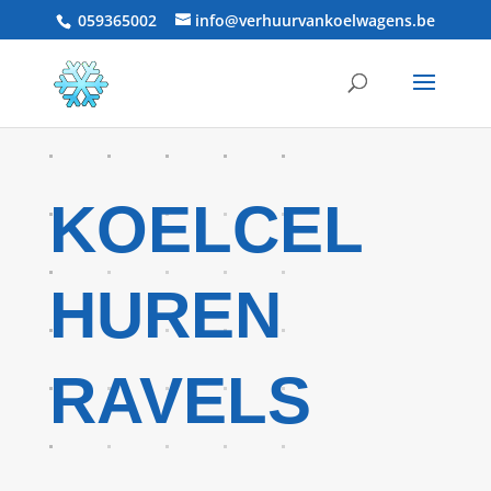
059365002
info@verhuurvankoelwagens.be
KOELCEL
HUREN
RAVELS