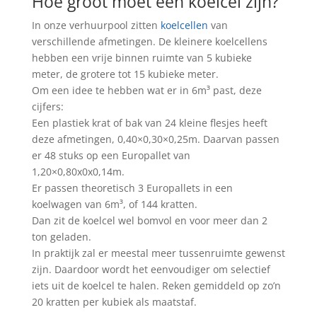
Hoe groot moet een koelcel zijn?
In onze verhuurpool zitten
koelcellen
van
verschillende afmetingen. De kleinere koelcellens
hebben een vrije binnen ruimte van 5 kubieke
meter, de grotere tot 15 kubieke meter.
Om een idee te hebben wat er in 6m³ past, deze
cijfers:
Een plastiek krat of bak van 24 kleine flesjes heeft
deze afmetingen, 0,40×0,30×0,25m. Daarvan passen
er 48 stuks op een Europallet van
1,20×0,80x0x0,14m.
Er passen theoretisch 3 Europallets in een
koelwagen van 6m³, of 144 kratten.
Dan zit de koelcel wel bomvol en voor meer dan 2
ton geladen.
In praktijk zal er meestal meer tussenruimte gewenst
zijn. Daardoor wordt het eenvoudiger om selectief
iets uit de koelcel te halen. Reken gemiddeld op zo’n
20 kratten per kubiek als maatstaf.