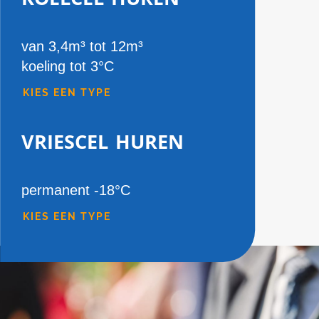
van 3,4m³ tot 12m³
koeling tot 3°C
KIES EEN TYPE
vriescel huren
permanent -18°C
KIES EEN TYPE