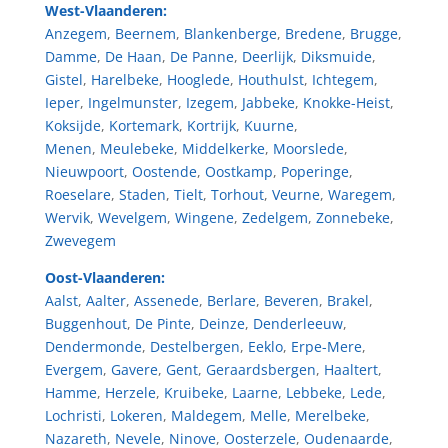
West-Vlaanderen:
Anzegem
,
Beernem
,
Blankenberge
,
Bredene
,
Brugge
,
Damme
,
De Haan
,
De Panne
,
Deerlijk
,
Diksmuide
,
Gistel
,
Harelbeke
,
Hooglede
,
Houthulst
,
Ichtegem
,
Ieper
,
Ingelmunster
,
Izegem
,
Jabbeke
,
Knokke-Heist
,
Koksijde
,
Kortemark
,
Kortrijk
,
Kuurne
,
Menen
,
Meulebeke
,
Middelkerke
,
Moorslede
,
Nieuwpoort
,
Oostende
,
Oostkamp
,
Poperinge
,
Roeselare
,
Staden
,
Tielt
,
Torhout
,
Veurne
,
Waregem
,
Wervik
,
Wevelgem
,
Wingene
,
Zedelgem
,
Zonnebeke
,
Zwevegem
Oost-Vlaanderen:
Aalst
,
Aalter
,
Assenede
,
Berlare
,
Beveren
,
Brakel
,
Buggenhout
,
De Pinte
,
Deinze
,
Denderleeuw
,
Dendermonde
,
Destelbergen
,
Eeklo
,
Erpe-Mere
,
Evergem
,
Gavere
,
Gent
,
Geraardsbergen
,
Haaltert
,
Hamme
,
Herzele
,
Kruibeke
,
Laarne
,
Lebbeke
,
Lede
,
Lochristi
,
Lokeren
,
Maldegem
,
Melle
,
Merelbeke
,
Nazareth
,
Nevele
,
Ninove
,
Oosterzele
,
Oudenaarde
,