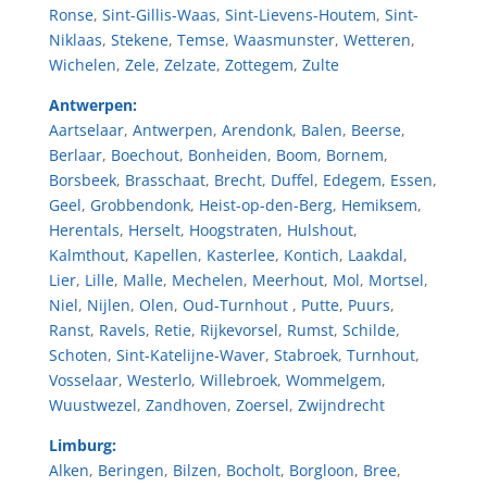
Ronse
,
Sint-Gillis-Waas
,
Sint-Lievens-Houtem
,
Sint-
Niklaas
,
Stekene
,
Temse
,
Waasmunster
,
Wetteren
,
Wichelen
,
Zele
,
Zelzate
,
Zottegem
,
Zulte
Antwerpen:
Aartselaar
,
Antwerpen
,
Arendonk
,
Balen
,
Beerse
,
Berlaar
,
Boechout
,
Bonheiden
,
Boom
,
Bornem
,
Borsbeek
,
Brasschaat
,
Brecht
,
Duffel
,
Edegem
,
Essen
,
Geel
,
Grobbendonk
,
Heist-op-den-Berg
,
Hemiksem
,
Herentals
,
Herselt
,
Hoogstraten
,
Hulshout
,
Kalmthout
,
Kapellen
,
Kasterlee
,
Kontich
,
Laakdal
,
Lier
,
Lille
,
Malle
,
Mechelen
,
Meerhout
,
Mol
,
Mortsel
,
Niel
,
Nijlen
,
Olen
,
Oud-Turnhout
,
Putte
,
Puurs
,
Ranst
,
Ravels
,
Retie
,
Rijkevorsel
,
Rumst
,
Schilde
,
Schoten
,
Sint-Katelijne-Waver
,
Stabroek
,
Turnhout
,
Vosselaar
,
Westerlo
,
Willebroek
,
Wommelgem
,
Wuustwezel
,
Zandhoven
,
Zoersel
,
Zwijndrecht
Limburg:
Alken
,
Beringen
,
Bilzen
,
Bocholt
,
Borgloon
,
Bree
,