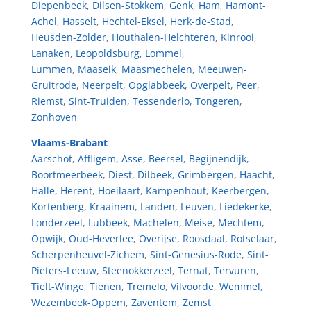
Diepenbeek
,
Dilsen-Stokkem
,
Genk
,
Ham
,
Hamont-
Achel
,
Hasselt
,
Hechtel-Eksel
,
Herk-de-Stad
,
Heusden-Zolder
,
Houthalen-Helchteren
,
Kinrooi
,
Lanaken
,
Leopoldsburg
,
Lommel
,
Lummen
,
Maaseik
,
Maasmechelen
,
Meeuwen-
Gruitrode
,
Neerpelt
,
Opglabbeek
,
Overpelt
,
Peer
,
Riemst
,
Sint-Truiden
,
Tessenderlo
,
Tongeren
,
Zonhoven
Vlaams-Brabant
Aarschot
,
Affligem
,
Asse
,
Beersel
,
Begijnendijk
,
Boortmeerbeek
,
Diest
,
Dilbeek
,
Grimbergen
,
Haacht
,
Halle
,
Herent
,
Hoeilaart
,
Kampenhout
,
Keerbergen
,
Kortenberg
,
Kraainem
,
Landen
,
Leuven
,
Liedekerke
,
Londerzeel
,
Lubbeek
,
Machelen
,
Meise
,
Mechtem
,
Opwijk
,
Oud-Heverlee
,
Overijse
,
Roosdaal
,
Rotselaar
,
Scherpenheuvel-Zichem
,
Sint-Genesius-Rode
,
Sint-
Pieters-Leeuw
,
Steenokkerzeel
,
Ternat
,
Tervuren
,
Tielt-Winge
,
Tienen
,
Tremelo
,
Vilvoorde
,
Wemmel
,
Wezembeek-Oppem
,
Zaventem
,
Zemst