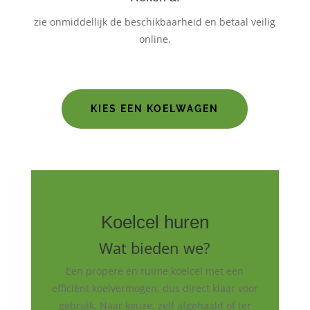
zie onmiddellijk de beschikbaarheid en betaal veilig
online.
KIES EEN KOELWAGEN
Koelcel huren
Wat bieden we?
Een propere en ruime koelcel met een
efficiënt koelvermogen, dus direct klaar voor
gebruik. Naar keuze, zelf afgehaald of ter