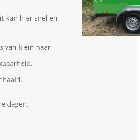
t kan hier snel en
 van klein naar
kbaarheid.
gehaald.
re dagen.