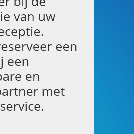
er bij de
tie van uw
eceptie.
reserveer een
ij een
are en
partner met
service.