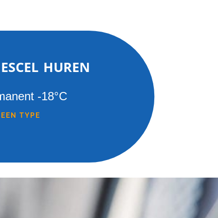
iescel huren
manent -18°C
 EEN TYPE