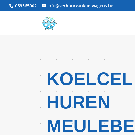
059365002
info@verhuurvankoelwagens.be
KOELCEL
HUREN
MEULEBE