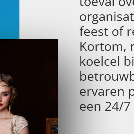
toeval ov
organisa
feest of r
Kortom, 
koelcel b
betrouwb
ervaren 
een 24/7 