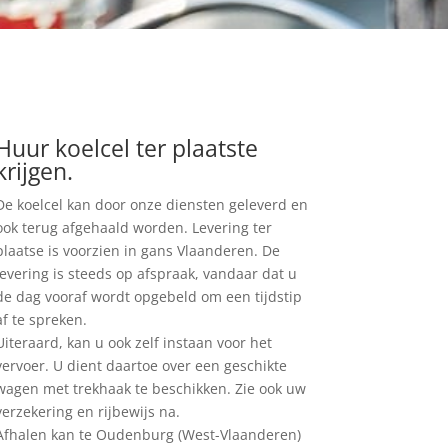
Huur koelcel ter plaatste
krijgen.
De koelcel kan door onze diensten geleverd en
ook terug afgehaald worden. Levering ter
plaatse is voorzien in gans Vlaanderen. De
levering is steeds op afspraak, vandaar dat u
de dag vooraf wordt opgebeld om een tijdstip
af te spreken.
Uiteraard, kan u ook zelf instaan voor het
vervoer. U dient daartoe over een geschikte
wagen met trekhaak te beschikken. Zie ook uw
verzekering en rijbewijs na.
Afhalen kan te Oudenburg (West-Vlaanderen)