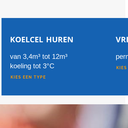
koelcel huren
vr
van 3,4m³ tot 12m³
per
koeling tot 3°C
KIES
KIES EEN TYPE