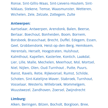
Ronse
,
Sint-Gillis-Waas
,
Sint-Lievens-Houtem
,
Sint-
Niklaas
,
Stekene
,
Temse
,
Waasmunster
,
Wetteren
,
Wichelen
,
Zele
,
Zelzate
,
Zottegem
,
Zulte
Antwerpen:
Aartselaar
,
Antwerpen
,
Arendonk
,
Balen
,
Beerse
,
Berlaar
,
Boechout
,
Bonheiden
,
Boom
,
Bornem
,
Borsbeek
,
Brasschaat
,
Brecht
,
Duffel
,
Edegem
,
Essen
,
Geel
,
Grobbendonk
,
Heist-op-den-Berg
,
Hemiksem
,
Herentals
,
Herselt
,
Hoogstraten
,
Hulshout
,
Kalmthout
,
Kapellen
,
Kasterlee
,
Kontich
,
Laakdal
,
Lier
,
Lille
,
Malle
,
Mechelen
,
Meerhout
,
Mol
,
Mortsel
,
Niel
,
Nijlen
,
Olen
,
Oud-Turnhout
,
Putte
,
Puurs
,
Ranst
,
Ravels
,
Retie
,
Rijkevorsel
,
Rumst
,
Schilde
,
Schoten
,
Sint-Katelijne-Waver
,
Stabroek
,
Turnhout
,
Vosselaar
,
Westerlo
,
Willebroek
,
Wommelgem
,
Wuustwezel
,
Zandhoven
,
Zoersel
,
Zwijndrecht
Limburg:
Alken
,
Beringen
,
Bilzen
,
Bocholt
,
Borgloon
,
Bree
,