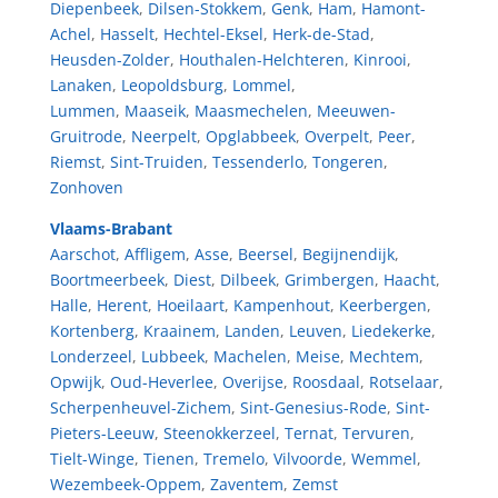
Diepenbeek
,
Dilsen-Stokkem
,
Genk
,
Ham
,
Hamont-
Achel
,
Hasselt
,
Hechtel-Eksel
,
Herk-de-Stad
,
Heusden-Zolder
,
Houthalen-Helchteren
,
Kinrooi
,
Lanaken
,
Leopoldsburg
,
Lommel
,
Lummen
,
Maaseik
,
Maasmechelen
,
Meeuwen-
Gruitrode
,
Neerpelt
,
Opglabbeek
,
Overpelt
,
Peer
,
Riemst
,
Sint-Truiden
,
Tessenderlo
,
Tongeren
,
Zonhoven
Vlaams-Brabant
Aarschot
,
Affligem
,
Asse
,
Beersel
,
Begijnendijk
,
Boortmeerbeek
,
Diest
,
Dilbeek
,
Grimbergen
,
Haacht
,
Halle
,
Herent
,
Hoeilaart
,
Kampenhout
,
Keerbergen
,
Kortenberg
,
Kraainem
,
Landen
,
Leuven
,
Liedekerke
,
Londerzeel
,
Lubbeek
,
Machelen
,
Meise
,
Mechtem
,
Opwijk
,
Oud-Heverlee
,
Overijse
,
Roosdaal
,
Rotselaar
,
Scherpenheuvel-Zichem
,
Sint-Genesius-Rode
,
Sint-
Pieters-Leeuw
,
Steenokkerzeel
,
Ternat
,
Tervuren
,
Tielt-Winge
,
Tienen
,
Tremelo
,
Vilvoorde
,
Wemmel
,
Wezembeek-Oppem
,
Zaventem
,
Zemst