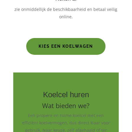
zie onmiddellijk de beschikbaarheid en betaal veilig
online.
KIES EEN KOELWAGEN
Koelcel huren
Wat bieden we?
Een propere en ruime koelcel met een
efficiënt koelvermogen, dus direct klaar voor
gebruik. Naar keuze, zelf afgehaald of ter