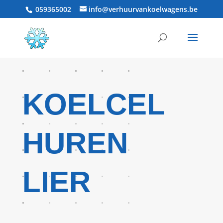
059365002
info@verhuurvankoelwagens.be
KOELCEL
HUREN
LIER