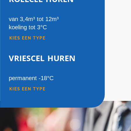
van 3,4m³ tot 12m³
koeling tot 3°C
KIES EEN TYPE
vriescel huren
permanent -18°C
KIES EEN TYPE