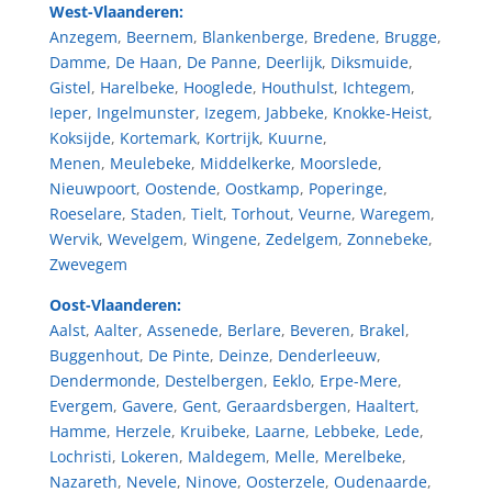
West-Vlaanderen:
Anzegem
,
Beernem
,
Blankenberge
,
Bredene
,
Brugge
,
Damme
,
De Haan
,
De Panne
,
Deerlijk
,
Diksmuide
,
Gistel
,
Harelbeke
,
Hooglede
,
Houthulst
,
Ichtegem
,
Ieper
,
Ingelmunster
,
Izegem
,
Jabbeke
,
Knokke-Heist
,
Koksijde
,
Kortemark
,
Kortrijk
,
Kuurne
,
Menen
,
Meulebeke
,
Middelkerke
,
Moorslede
,
Nieuwpoort
,
Oostende
,
Oostkamp
,
Poperinge
,
Roeselare
,
Staden
,
Tielt
,
Torhout
,
Veurne
,
Waregem
,
Wervik
,
Wevelgem
,
Wingene
,
Zedelgem
,
Zonnebeke
,
Zwevegem
Oost-Vlaanderen:
Aalst
,
Aalter
,
Assenede
,
Berlare
,
Beveren
,
Brakel
,
Buggenhout
,
De Pinte
,
Deinze
,
Denderleeuw
,
Dendermonde
,
Destelbergen
,
Eeklo
,
Erpe-Mere
,
Evergem
,
Gavere
,
Gent
,
Geraardsbergen
,
Haaltert
,
Hamme
,
Herzele
,
Kruibeke
,
Laarne
,
Lebbeke
,
Lede
,
Lochristi
,
Lokeren
,
Maldegem
,
Melle
,
Merelbeke
,
Nazareth
,
Nevele
,
Ninove
,
Oosterzele
,
Oudenaarde
,