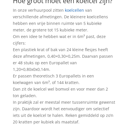
Hoe groot moet een koelcel zijn?
In onze verhuurpool zitten
koelcellen
van
verschillende afmetingen. De kleinere koelcellens
hebben een vrije binnen ruimte van 5 kubieke
meter, de grotere tot 15 kubieke meter.
Om een idee te hebben wat er in 6m³ past, deze
cijfers:
Een plastiek krat of bak van 24 kleine flesjes heeft
deze afmetingen, 0,40×0,30×0,25m. Daarvan passen
er 48 stuks op een Europallet van
1,20×0,80x0x0,14m.
Er passen theoretisch 3 Europallets in een
koelwagen van 6m³, of 144 kratten.
Dan zit de koelcel wel bomvol en voor meer dan 2
ton geladen.
In praktijk zal er meestal meer tussenruimte gewenst
zijn. Daardoor wordt het eenvoudiger om selectief
iets uit de koelcel te halen. Reken gemiddeld op zo’n
20 kratten per kubiek als maatstaf.