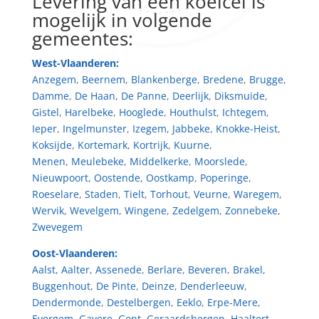
Levering van een koelcel is
mogelijk in volgende
gemeentes:
West-Vlaanderen:
Anzegem
,
Beernem
,
Blankenberge
,
Bredene
,
Brugge
,
Damme
,
De Haan
,
De Panne
,
Deerlijk
,
Diksmuide
,
Gistel
,
Harelbeke
,
Hooglede
,
Houthulst
,
Ichtegem
,
Ieper
,
Ingelmunster
,
Izegem
,
Jabbeke
,
Knokke-Heist
,
Koksijde
,
Kortemark
,
Kortrijk
,
Kuurne
,
Menen
,
Meulebeke
,
Middelkerke
,
Moorslede
,
Nieuwpoort
,
Oostende
,
Oostkamp
,
Poperinge
,
Roeselare
,
Staden
,
Tielt
,
Torhout
,
Veurne
,
Waregem
,
Wervik
,
Wevelgem
,
Wingene
,
Zedelgem
,
Zonnebeke
,
Zwevegem
Oost-Vlaanderen:
Aalst
,
Aalter
,
Assenede
,
Berlare
,
Beveren
,
Brakel
,
Buggenhout
,
De Pinte
,
Deinze
,
Denderleeuw
,
Dendermonde
,
Destelbergen
,
Eeklo
,
Erpe-Mere
,
Evergem
,
Gavere
,
Gent
,
Geraardsbergen
,
Haaltert
,