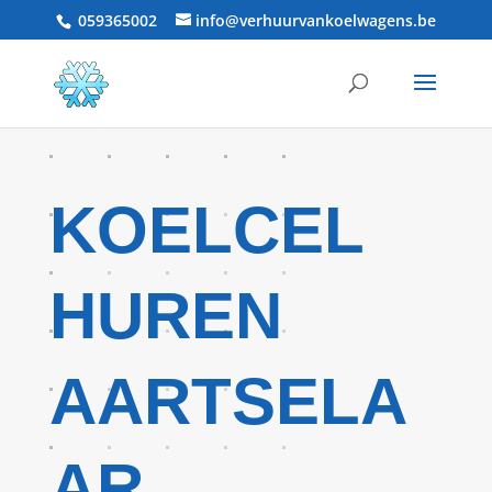
059365002
info@verhuurvankoelwagens.be
KOELCEL
HUREN
AARTSELA
AR