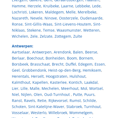
Hamme
,
Herzele
,
Kruibeke
,
Laarne
,
Lebbeke
,
Lede
,
Lochristi
,
Lokeren
,
Maldegem
,
Melle
,
Merelbeke
,
Nazareth
,
Nevele
,
Ninove
,
Oosterzele
,
Oudenaarde
,
Ronse
,
Sint-Gillis-Waas
,
Sint-Lievens-Houtem
,
Sint-
Niklaas
,
Stekene
,
Temse
,
Waasmunster
,
Wetteren
,
Wichelen
,
Zele
,
Zelzate
,
Zottegem
,
Zulte
Antwerpen:
Aartselaar
,
Antwerpen
,
Arendonk
,
Balen
,
Beerse
,
Berlaar
,
Boechout
,
Bonheiden
,
Boom
,
Bornem
,
Borsbeek
,
Brasschaat
,
Brecht
,
Duffel
,
Edegem
,
Essen
,
Geel
,
Grobbendonk
,
Heist-op-den-Berg
,
Hemiksem
,
Herentals
,
Herselt
,
Hoogstraten
,
Hulshout
,
Kalmthout
,
Kapellen
,
Kasterlee
,
Kontich
,
Laakdal
,
Lier
,
Lille
,
Malle
,
Mechelen
,
Meerhout
,
Mol
,
Mortsel
,
Niel
,
Nijlen
,
Olen
,
Oud-Turnhout
,
Putte
,
Puurs
,
Ranst
,
Ravels
,
Retie
,
Rijkevorsel
,
Rumst
,
Schilde
,
Schoten
,
Sint-Katelijne-Waver
,
Stabroek
,
Turnhout
,
Vosselaar
,
Westerlo
,
Willebroek
,
Wommelgem
,