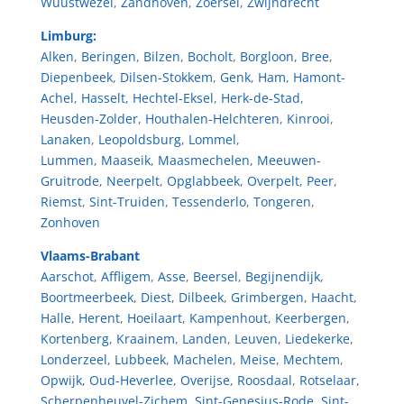
Wuustwezel
,
Zandhoven
,
Zoersel
,
Zwijndrecht
Limburg:
Alken
,
Beringen
,
Bilzen
,
Bocholt
,
Borgloon
,
Bree
,
Diepenbeek
,
Dilsen-Stokkem
,
Genk
,
Ham
,
Hamont-
Achel
,
Hasselt
,
Hechtel-Eksel
,
Herk-de-Stad
,
Heusden-Zolder
,
Houthalen-Helchteren
,
Kinrooi
,
Lanaken
,
Leopoldsburg
,
Lommel
,
Lummen
,
Maaseik
,
Maasmechelen
,
Meeuwen-
Gruitrode
,
Neerpelt
,
Opglabbeek
,
Overpelt
,
Peer
,
Riemst
,
Sint-Truiden
,
Tessenderlo
,
Tongeren
,
Zonhoven
Vlaams-Brabant
Aarschot
,
Affligem
,
Asse
,
Beersel
,
Begijnendijk
,
Boortmeerbeek
,
Diest
,
Dilbeek
,
Grimbergen
,
Haacht
,
Halle
,
Herent
,
Hoeilaart
,
Kampenhout
,
Keerbergen
,
Kortenberg
,
Kraainem
,
Landen
,
Leuven
,
Liedekerke
,
Londerzeel
,
Lubbeek
,
Machelen
,
Meise
,
Mechtem
,
Opwijk
,
Oud-Heverlee
,
Overijse
,
Roosdaal
,
Rotselaar
,
Scherpenheuvel-Zichem
,
Sint-Genesius-Rode
,
Sint-