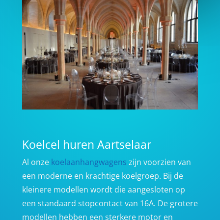
Koelcel huren Aartselaar
Al onze
koelaanhangwagens
zijn voorzien van
een moderne en krachtige koelgroep. Bij de
kleinere modellen wordt die aangesloten op
een standaard stopcontact van 16A. De grotere
modellen hebben een sterkere motor en