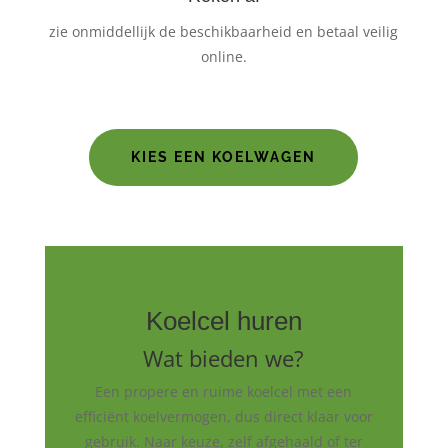
zie onmiddellijk de beschikbaarheid en betaal veilig
online.
KIES EEN KOELWAGEN
Koelcel huren
Wat bieden we?
Een propere en ruime koelcel met een
efficiënt koelvermogen, dus direct klaar voor
gebruik. Naar keuze, zelf afgehaald of ter