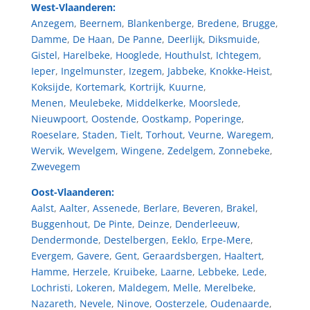
West-Vlaanderen:
Anzegem
,
Beernem
,
Blankenberge
,
Bredene
,
Brugge
,
Damme
,
De Haan
,
De Panne
,
Deerlijk
,
Diksmuide
,
Gistel
,
Harelbeke
,
Hooglede
,
Houthulst
,
Ichtegem
,
Ieper
,
Ingelmunster
,
Izegem
,
Jabbeke
,
Knokke-Heist
,
Koksijde
,
Kortemark
,
Kortrijk
,
Kuurne
,
Menen
,
Meulebeke
,
Middelkerke
,
Moorslede
,
Nieuwpoort
,
Oostende
,
Oostkamp
,
Poperinge
,
Roeselare
,
Staden
,
Tielt
,
Torhout
,
Veurne
,
Waregem
,
Wervik
,
Wevelgem
,
Wingene
,
Zedelgem
,
Zonnebeke
,
Zwevegem
Oost-Vlaanderen:
Aalst
,
Aalter
,
Assenede
,
Berlare
,
Beveren
,
Brakel
,
Buggenhout
,
De Pinte
,
Deinze
,
Denderleeuw
,
Dendermonde
,
Destelbergen
,
Eeklo
,
Erpe-Mere
,
Evergem
,
Gavere
,
Gent
,
Geraardsbergen
,
Haaltert
,
Hamme
,
Herzele
,
Kruibeke
,
Laarne
,
Lebbeke
,
Lede
,
Lochristi
,
Lokeren
,
Maldegem
,
Melle
,
Merelbeke
,
Nazareth
,
Nevele
,
Ninove
,
Oosterzele
,
Oudenaarde
,