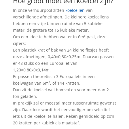
Hoe groot moet een koelcel zijn?
In onze verhuurpool zitten
koelcellen
van
verschillende afmetingen. De kleinere koelcellens
hebben een vrije binnen ruimte van 5 kubieke
meter, de grotere tot 15 kubieke meter.
Om een idee te hebben wat er in 6m³ past, deze
cijfers:
Een plastiek krat of bak van 24 kleine flesjes heeft
deze afmetingen, 0,40×0,30×0,25m. Daarvan passen
er 48 stuks op een Europallet van
1,20×0,80x0x0,14m.
Er passen theoretisch 3 Europallets in een
koelwagen van 6m³, of 144 kratten.
Dan zit de koelcel wel bomvol en voor meer dan 2
ton geladen.
In praktijk zal er meestal meer tussenruimte gewenst
zijn. Daardoor wordt het eenvoudiger om selectief
iets uit de koelcel te halen. Reken gemiddeld op zo’n
20 kratten per kubiek als maatstaf.