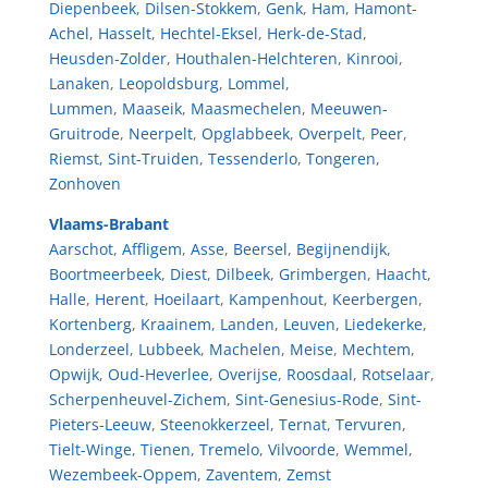
Diepenbeek
,
Dilsen-Stokkem
,
Genk
,
Ham
,
Hamont-
Achel
,
Hasselt
,
Hechtel-Eksel
,
Herk-de-Stad
,
Heusden-Zolder
,
Houthalen-Helchteren
,
Kinrooi
,
Lanaken
,
Leopoldsburg
,
Lommel
,
Lummen
,
Maaseik
,
Maasmechelen
,
Meeuwen-
Gruitrode
,
Neerpelt
,
Opglabbeek
,
Overpelt
,
Peer
,
Riemst
,
Sint-Truiden
,
Tessenderlo
,
Tongeren
,
Zonhoven
Vlaams-Brabant
Aarschot
,
Affligem
,
Asse
,
Beersel
,
Begijnendijk
,
Boortmeerbeek
,
Diest
,
Dilbeek
,
Grimbergen
,
Haacht
,
Halle
,
Herent
,
Hoeilaart
,
Kampenhout
,
Keerbergen
,
Kortenberg
,
Kraainem
,
Landen
,
Leuven
,
Liedekerke
,
Londerzeel
,
Lubbeek
,
Machelen
,
Meise
,
Mechtem
,
Opwijk
,
Oud-Heverlee
,
Overijse
,
Roosdaal
,
Rotselaar
,
Scherpenheuvel-Zichem
,
Sint-Genesius-Rode
,
Sint-
Pieters-Leeuw
,
Steenokkerzeel
,
Ternat
,
Tervuren
,
Tielt-Winge
,
Tienen
,
Tremelo
,
Vilvoorde
,
Wemmel
,
Wezembeek-Oppem
,
Zaventem
,
Zemst