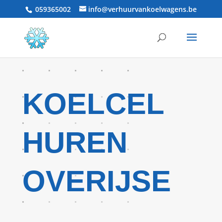
059365002
info@verhuurvankoelwagens.be
KOELCEL
HUREN
OVERIJSE