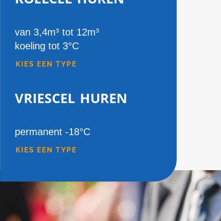
van 3,4m³ tot 12m³
koeling tot 3°C
KIES EEN TYPE
vriescel huren
permanent -18°C
KIES EEN TYPE