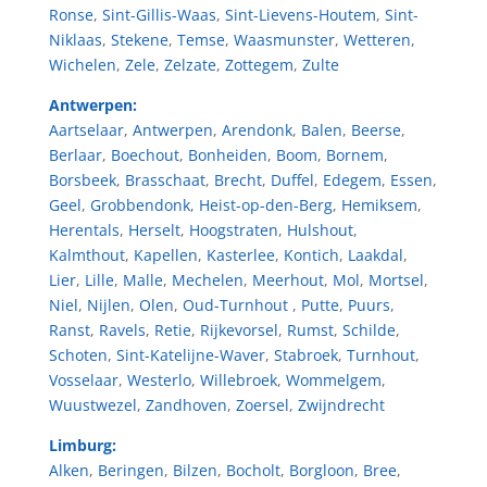
Ronse
,
Sint-Gillis-Waas
,
Sint-Lievens-Houtem
,
Sint-
Niklaas
,
Stekene
,
Temse
,
Waasmunster
,
Wetteren
,
Wichelen
,
Zele
,
Zelzate
,
Zottegem
,
Zulte
Antwerpen:
Aartselaar
,
Antwerpen
,
Arendonk
,
Balen
,
Beerse
,
Berlaar
,
Boechout
,
Bonheiden
,
Boom
,
Bornem
,
Borsbeek
,
Brasschaat
,
Brecht
,
Duffel
,
Edegem
,
Essen
,
Geel
,
Grobbendonk
,
Heist-op-den-Berg
,
Hemiksem
,
Herentals
,
Herselt
,
Hoogstraten
,
Hulshout
,
Kalmthout
,
Kapellen
,
Kasterlee
,
Kontich
,
Laakdal
,
Lier
,
Lille
,
Malle
,
Mechelen
,
Meerhout
,
Mol
,
Mortsel
,
Niel
,
Nijlen
,
Olen
,
Oud-Turnhout
,
Putte
,
Puurs
,
Ranst
,
Ravels
,
Retie
,
Rijkevorsel
,
Rumst
,
Schilde
,
Schoten
,
Sint-Katelijne-Waver
,
Stabroek
,
Turnhout
,
Vosselaar
,
Westerlo
,
Willebroek
,
Wommelgem
,
Wuustwezel
,
Zandhoven
,
Zoersel
,
Zwijndrecht
Limburg:
Alken
,
Beringen
,
Bilzen
,
Bocholt
,
Borgloon
,
Bree
,