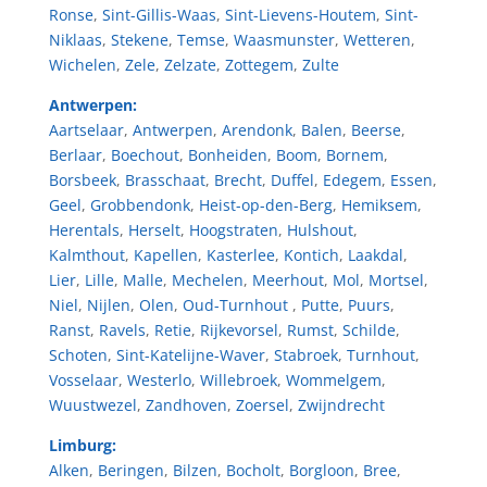
Ronse
,
Sint-Gillis-Waas
,
Sint-Lievens-Houtem
,
Sint-
Niklaas
,
Stekene
,
Temse
,
Waasmunster
,
Wetteren
,
Wichelen
,
Zele
,
Zelzate
,
Zottegem
,
Zulte
Antwerpen:
Aartselaar
,
Antwerpen
,
Arendonk
,
Balen
,
Beerse
,
Berlaar
,
Boechout
,
Bonheiden
,
Boom
,
Bornem
,
Borsbeek
,
Brasschaat
,
Brecht
,
Duffel
,
Edegem
,
Essen
,
Geel
,
Grobbendonk
,
Heist-op-den-Berg
,
Hemiksem
,
Herentals
,
Herselt
,
Hoogstraten
,
Hulshout
,
Kalmthout
,
Kapellen
,
Kasterlee
,
Kontich
,
Laakdal
,
Lier
,
Lille
,
Malle
,
Mechelen
,
Meerhout
,
Mol
,
Mortsel
,
Niel
,
Nijlen
,
Olen
,
Oud-Turnhout
,
Putte
,
Puurs
,
Ranst
,
Ravels
,
Retie
,
Rijkevorsel
,
Rumst
,
Schilde
,
Schoten
,
Sint-Katelijne-Waver
,
Stabroek
,
Turnhout
,
Vosselaar
,
Westerlo
,
Willebroek
,
Wommelgem
,
Wuustwezel
,
Zandhoven
,
Zoersel
,
Zwijndrecht
Limburg:
Alken
,
Beringen
,
Bilzen
,
Bocholt
,
Borgloon
,
Bree
,