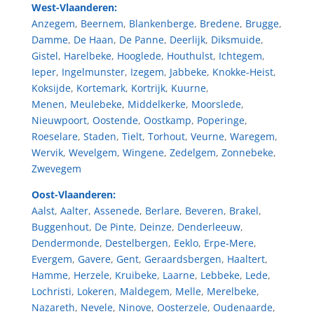
West-Vlaanderen:
Anzegem
,
Beernem
,
Blankenberge
,
Bredene
,
Brugge
,
Damme
,
De Haan
,
De Panne
,
Deerlijk
,
Diksmuide
,
Gistel
,
Harelbeke
,
Hooglede
,
Houthulst
,
Ichtegem
,
Ieper
,
Ingelmunster
,
Izegem
,
Jabbeke
,
Knokke-Heist
,
Koksijde
,
Kortemark
,
Kortrijk
,
Kuurne
,
Menen
,
Meulebeke
,
Middelkerke
,
Moorslede
,
Nieuwpoort
,
Oostende
,
Oostkamp
,
Poperinge
,
Roeselare
,
Staden
,
Tielt
,
Torhout
,
Veurne
,
Waregem
,
Wervik
,
Wevelgem
,
Wingene
,
Zedelgem
,
Zonnebeke
,
Zwevegem
Oost-Vlaanderen:
Aalst
,
Aalter
,
Assenede
,
Berlare
,
Beveren
,
Brakel
,
Buggenhout
,
De Pinte
,
Deinze
,
Denderleeuw
,
Dendermonde
,
Destelbergen
,
Eeklo
,
Erpe-Mere
,
Evergem
,
Gavere
,
Gent
,
Geraardsbergen
,
Haaltert
,
Hamme
,
Herzele
,
Kruibeke
,
Laarne
,
Lebbeke
,
Lede
,
Lochristi
,
Lokeren
,
Maldegem
,
Melle
,
Merelbeke
,
Nazareth
,
Nevele
,
Ninove
,
Oosterzele
,
Oudenaarde
,