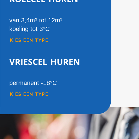
van 3,4m³ tot 12m³
koeling tot 3°C
KIES EEN TYPE
vriescel huren
permanent -18°C
KIES EEN TYPE