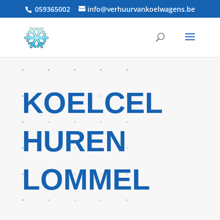
059365002
info@verhuurvankoelwagens.be
KOELCEL
HUREN
LOMMEL