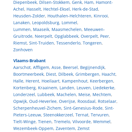
Diepenbeek
,
Dilsen-Stokkem
,
Genk
,
Ham
,
Hamont-
Achel
,
Hasselt
,
Hechtel-Eksel
,
Herk-de-Stad
,
Heusden-Zolder
,
Houthalen-Helchteren
,
Kinrooi
,
Lanaken
,
Leopoldsburg
,
Lommel
,
Lummen
,
Maaseik
,
Maasmechelen
,
Meeuwen-
Gruitrode
,
Neerpelt
,
Opglabbeek
,
Overpelt
,
Peer
,
Riemst
,
Sint-Truiden
,
Tessenderlo
,
Tongeren
,
Zonhoven
Vlaams-Brabant
Aarschot
,
Affligem
,
Asse
,
Beersel
,
Begijnendijk
,
Boortmeerbeek
,
Diest
,
Dilbeek
,
Grimbergen
,
Haacht
,
Halle
,
Herent
,
Hoeilaart
,
Kampenhout
,
Keerbergen
,
Kortenberg
,
Kraainem
,
Landen
,
Leuven
,
Liedekerke
,
Londerzeel
,
Lubbeek
,
Machelen
,
Meise
,
Mechtem
,
Opwijk
,
Oud-Heverlee
,
Overijse
,
Roosdaal
,
Rotselaar
,
Scherpenheuvel-Zichem
,
Sint-Genesius-Rode
,
Sint-
Pieters-Leeuw
,
Steenokkerzeel
,
Ternat
,
Tervuren
,
Tielt-Winge
,
Tienen
,
Tremelo
,
Vilvoorde
,
Wemmel
,
Wezembeek-Oppem
,
Zaventem
,
Zemst