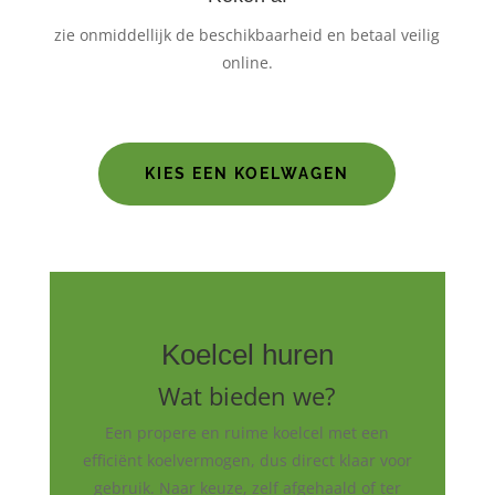
zie onmiddellijk de beschikbaarheid en betaal veilig
online.
KIES EEN KOELWAGEN
Koelcel huren
Wat bieden we?
Een propere en ruime koelcel met een
efficiënt koelvermogen, dus direct klaar voor
gebruik. Naar keuze, zelf afgehaald of ter