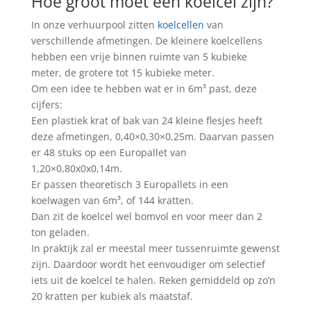
Hoe groot moet een koelcel zijn?
In onze verhuurpool zitten
koelcellen
van
verschillende afmetingen. De kleinere koelcellens
hebben een vrije binnen ruimte van 5 kubieke
meter, de grotere tot 15 kubieke meter.
Om een idee te hebben wat er in 6m³ past, deze
cijfers:
Een plastiek krat of bak van 24 kleine flesjes heeft
deze afmetingen, 0,40×0,30×0,25m. Daarvan passen
er 48 stuks op een Europallet van
1,20×0,80x0x0,14m.
Er passen theoretisch 3 Europallets in een
koelwagen van 6m³, of 144 kratten.
Dan zit de koelcel wel bomvol en voor meer dan 2
ton geladen.
In praktijk zal er meestal meer tussenruimte gewenst
zijn. Daardoor wordt het eenvoudiger om selectief
iets uit de koelcel te halen. Reken gemiddeld op zo’n
20 kratten per kubiek als maatstaf.