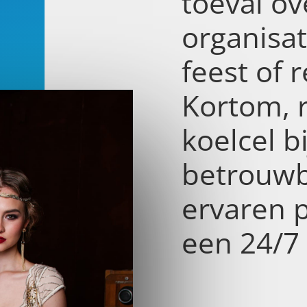
toeval ov
organisa
feest of r
Kortom, 
koelcel b
betrouwb
ervaren 
een 24/7 