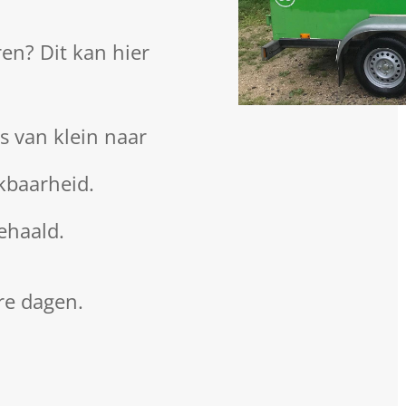
en? Dit kan hier
 van klein naar
kbaarheid.
gehaald.
re dagen.