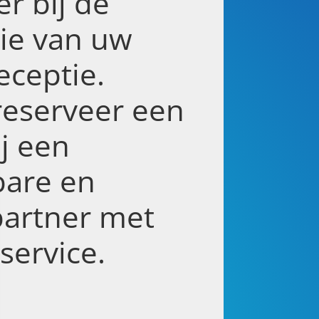
er bij de
tie van uw
eceptie.
reserveer een
ij een
are en
partner met
service.