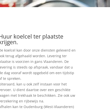
Huur koelcel ter plaatste
krijgen.
De koelcel kan door onze diensten geleverd en
ook terug afgehaald worden. Levering ter
plaatse is voorzien in gans Vlaanderen. De
levering is steeds op afspraak, vandaar dat u
de dag vooraf wordt opgebeld om een tijdstip
af te spreken.
Uiteraard, kan u ook zelf instaan voor het
vervoer. U dient daartoe over een geschikte
wagen met trekhaak te beschikken. Zie ook uw
verzekering en rijbewijs na.
Afhalen kan te Oudenburg (West-Vlaanderen)