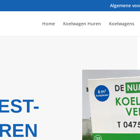
Algemene vo
Home
Koelwagen Huren
Koelwagens
EST-
REN