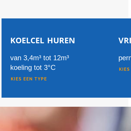
koelcel huren
vr
van 3,4m³ tot 12m³
per
koeling tot 3°C
KIES
KIES EEN TYPE