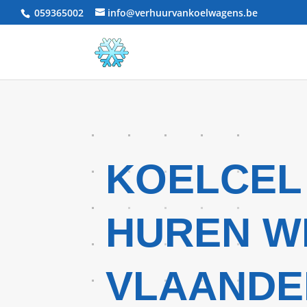
059365002
info@verhuurvankoelwagens.be
KOELCEL
HUREN W
VLAANDE