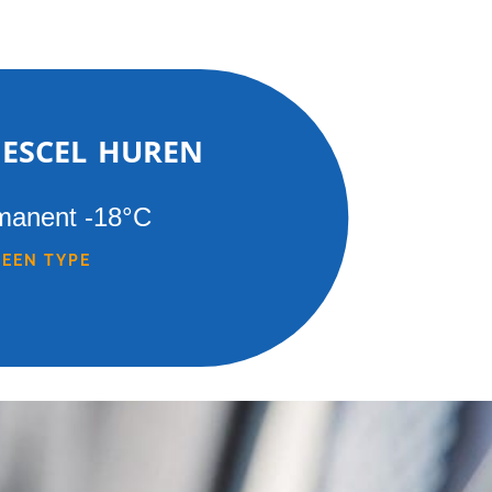
iescel huren
manent -18°C
 EEN TYPE