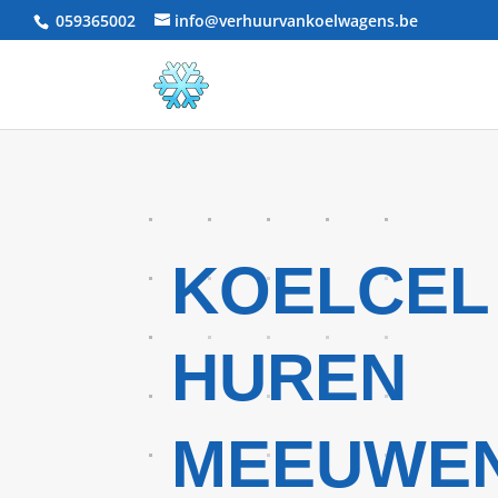
059365002
info@verhuurvankoelwagens.be
KOELCEL
HUREN
MEEUWEN