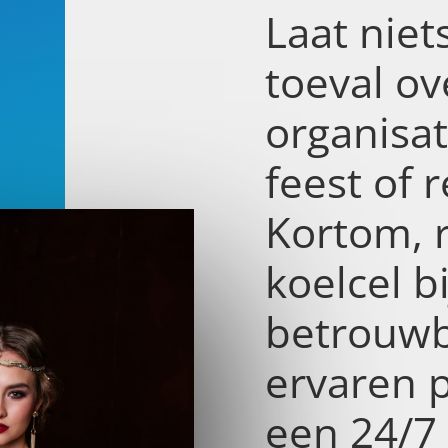
Laat niet
toeval ov
organisa
feest of r
Kortom, 
koelcel b
betrouwb
ervaren 
een 24/7 