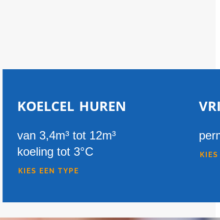
koelcel huren
vr
van 3,4m³ tot 12m³
per
koeling tot 3°C
KIES
KIES EEN TYPE