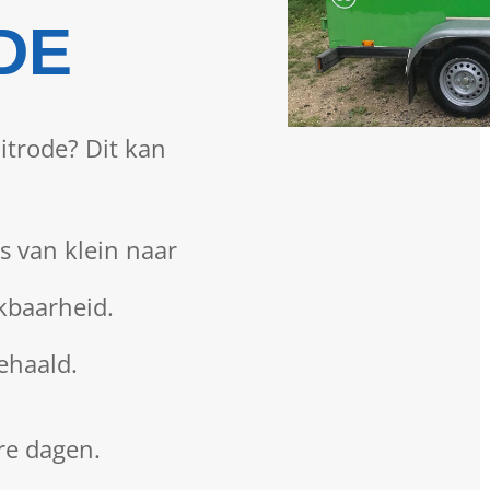
DE
trode? Dit kan
 van klein naar
kbaarheid.
gehaald.
re dagen.