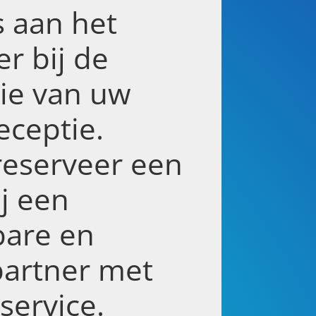
s aan het
er bij de
tie van uw
eceptie.
reserveer een
ij een
are en
partner met
service.