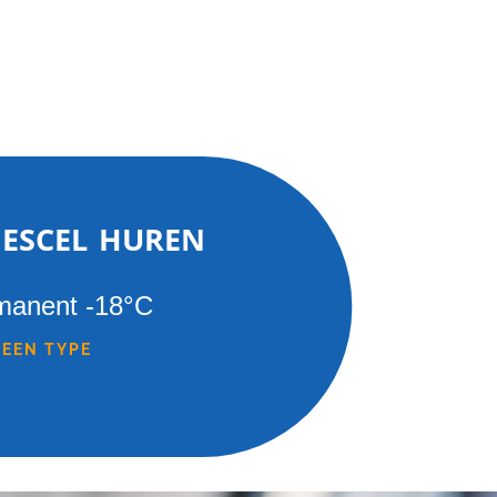
iescel huren
manent -18°C
 EEN TYPE