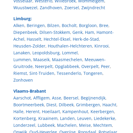
Vosselaar
,
Westerlo
,
Willebroek
,
Wommelgem
,
Wuustwezel
,
Zandhoven
,
Zoersel
,
Zwijndrecht
Limburg:
Alken
,
Beringen
,
Bilzen
,
Bocholt
,
Borgloon
,
Bree
,
Diepenbeek
,
Dilsen-Stokkem
,
Genk
,
Ham
,
Hamont-
Achel
,
Hasselt
,
Hechtel-Eksel
,
Herk-de-Stad
,
Heusden-Zolder
,
Houthalen-Helchteren
,
Kinrooi
,
Lanaken
,
Leopoldsburg
,
Lommel
,
Lummen
,
Maaseik
,
Maasmechelen
,
Meeuwen-
Gruitrode
,
Neerpelt
,
Opglabbeek
,
Overpelt
,
Peer
,
Riemst
,
Sint-Truiden
,
Tessenderlo
,
Tongeren
,
Zonhoven
Vlaams-Brabant
Aarschot
,
Affligem
,
Asse
,
Beersel
,
Begijnendijk
,
Boortmeerbeek
,
Diest
,
Dilbeek
,
Grimbergen
,
Haacht
,
Halle
,
Herent
,
Hoeilaart
,
Kampenhout
,
Keerbergen
,
Kortenberg
,
Kraainem
,
Landen
,
Leuven
,
Liedekerke
,
Londerzeel
,
Lubbeek
,
Machelen
,
Meise
,
Mechtem
,
Opwijk
,
Oud-Heverlee
,
Overijse
,
Roosdaal
,
Rotselaar
,