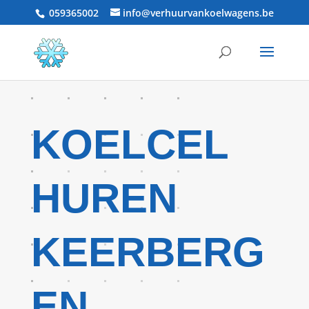
059365002
info@verhuurvankoelwagens.be
KOELCEL
HUREN
KEERBERG
EN