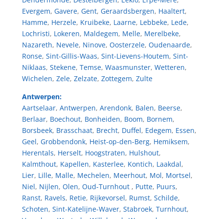
Evergem
,
Gavere
,
Gent
,
Geraardsbergen
,
Haaltert
,
Hamme
,
Herzele
,
Kruibeke
,
Laarne
,
Lebbeke
,
Lede
,
Lochristi
,
Lokeren
,
Maldegem
,
Melle
,
Merelbeke
,
Nazareth
,
Nevele
,
Ninove
,
Oosterzele
,
Oudenaarde
,
Ronse
,
Sint-Gillis-Waas
,
Sint-Lievens-Houtem
,
Sint-
Niklaas
,
Stekene
,
Temse
,
Waasmunster
,
Wetteren
,
Wichelen
,
Zele
,
Zelzate
,
Zottegem
,
Zulte
Antwerpen:
Aartselaar
,
Antwerpen
,
Arendonk
,
Balen
,
Beerse
,
Berlaar
,
Boechout
,
Bonheiden
,
Boom
,
Bornem
,
Borsbeek
,
Brasschaat
,
Brecht
,
Duffel
,
Edegem
,
Essen
,
Geel
,
Grobbendonk
,
Heist-op-den-Berg
,
Hemiksem
,
Herentals
,
Herselt
,
Hoogstraten
,
Hulshout
,
Kalmthout
,
Kapellen
,
Kasterlee
,
Kontich
,
Laakdal
,
Lier
,
Lille
,
Malle
,
Mechelen
,
Meerhout
,
Mol
,
Mortsel
,
Niel
,
Nijlen
,
Olen
,
Oud-Turnhout
,
Putte
,
Puurs
,
Ranst
,
Ravels
,
Retie
,
Rijkevorsel
,
Rumst
,
Schilde
,
Schoten
,
Sint-Katelijne-Waver
,
Stabroek
,
Turnhout
,