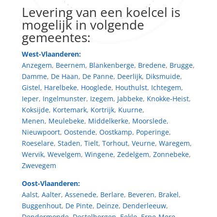
Levering van een koelcel is
mogelijk in volgende
gemeentes:
West-Vlaanderen:
Anzegem
,
Beernem
,
Blankenberge
,
Bredene
,
Brugge
,
Damme
,
De Haan
,
De Panne
,
Deerlijk
,
Diksmuide
,
Gistel
,
Harelbeke
,
Hooglede
,
Houthulst
,
Ichtegem
,
Ieper
,
Ingelmunster
,
Izegem
,
Jabbeke
,
Knokke-Heist
,
Koksijde
,
Kortemark
,
Kortrijk
,
Kuurne
,
Menen
,
Meulebeke
,
Middelkerke
,
Moorslede
,
Nieuwpoort
,
Oostende
,
Oostkamp
,
Poperinge
,
Roeselare
,
Staden
,
Tielt
,
Torhout
,
Veurne
,
Waregem
,
Wervik
,
Wevelgem
,
Wingene
,
Zedelgem
,
Zonnebeke
,
Zwevegem
Oost-Vlaanderen:
Aalst
,
Aalter
,
Assenede
,
Berlare
,
Beveren
,
Brakel
,
Buggenhout
,
De Pinte
,
Deinze
,
Denderleeuw
,
Dendermonde
,
Destelbergen
,
Eeklo
,
Erpe-Mere
,