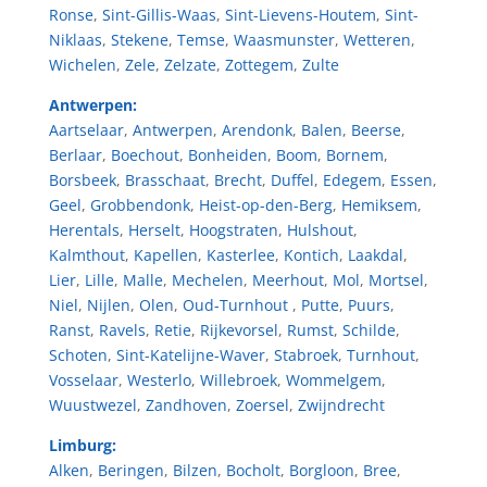
Ronse
,
Sint-Gillis-Waas
,
Sint-Lievens-Houtem
,
Sint-
Niklaas
,
Stekene
,
Temse
,
Waasmunster
,
Wetteren
,
Wichelen
,
Zele
,
Zelzate
,
Zottegem
,
Zulte
Antwerpen:
Aartselaar
,
Antwerpen
,
Arendonk
,
Balen
,
Beerse
,
Berlaar
,
Boechout
,
Bonheiden
,
Boom
,
Bornem
,
Borsbeek
,
Brasschaat
,
Brecht
,
Duffel
,
Edegem
,
Essen
,
Geel
,
Grobbendonk
,
Heist-op-den-Berg
,
Hemiksem
,
Herentals
,
Herselt
,
Hoogstraten
,
Hulshout
,
Kalmthout
,
Kapellen
,
Kasterlee
,
Kontich
,
Laakdal
,
Lier
,
Lille
,
Malle
,
Mechelen
,
Meerhout
,
Mol
,
Mortsel
,
Niel
,
Nijlen
,
Olen
,
Oud-Turnhout
,
Putte
,
Puurs
,
Ranst
,
Ravels
,
Retie
,
Rijkevorsel
,
Rumst
,
Schilde
,
Schoten
,
Sint-Katelijne-Waver
,
Stabroek
,
Turnhout
,
Vosselaar
,
Westerlo
,
Willebroek
,
Wommelgem
,
Wuustwezel
,
Zandhoven
,
Zoersel
,
Zwijndrecht
Limburg:
Alken
,
Beringen
,
Bilzen
,
Bocholt
,
Borgloon
,
Bree
,