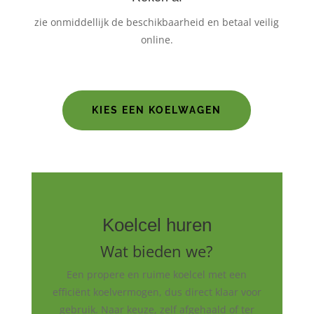
zie onmiddellijk de beschikbaarheid en betaal veilig
online.
KIES EEN KOELWAGEN
Koelcel huren
Wat bieden we?
Een propere en ruime koelcel met een
efficiënt koelvermogen, dus direct klaar voor
gebruik. Naar keuze, zelf afgehaald of ter