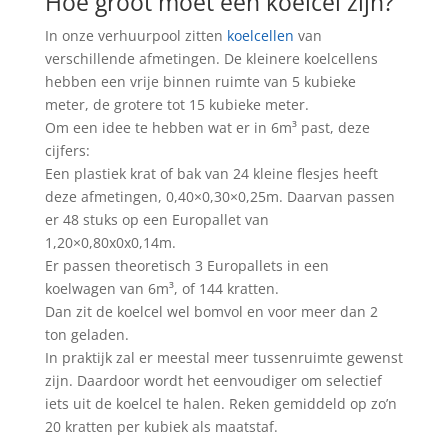
Hoe groot moet een koelcel zijn?
In onze verhuurpool zitten
koelcellen
van
verschillende afmetingen. De kleinere koelcellens
hebben een vrije binnen ruimte van 5 kubieke
meter, de grotere tot 15 kubieke meter.
Om een idee te hebben wat er in 6m³ past, deze
cijfers:
Een plastiek krat of bak van 24 kleine flesjes heeft
deze afmetingen, 0,40×0,30×0,25m. Daarvan passen
er 48 stuks op een Europallet van
1,20×0,80x0x0,14m.
Er passen theoretisch 3 Europallets in een
koelwagen van 6m³, of 144 kratten.
Dan zit de koelcel wel bomvol en voor meer dan 2
ton geladen.
In praktijk zal er meestal meer tussenruimte gewenst
zijn. Daardoor wordt het eenvoudiger om selectief
iets uit de koelcel te halen. Reken gemiddeld op zo’n
20 kratten per kubiek als maatstaf.