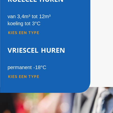
van 3,4m³ tot 12m³
koeling tot 3°C
KIES EEN TYPE
vriescel huren
permanent -18°C
KIES EEN TYPE