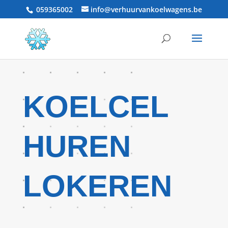
059365002
info@verhuurvankoelwagens.be
KOELCEL
HUREN
LOKEREN