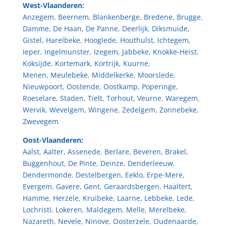
West-Vlaanderen:
Anzegem
,
Beernem
,
Blankenberge
,
Bredene
,
Brugge
,
Damme
,
De Haan
,
De Panne
,
Deerlijk
,
Diksmuide
,
Gistel
,
Harelbeke
,
Hooglede
,
Houthulst
,
Ichtegem
,
Ieper
,
Ingelmunster
,
Izegem
,
Jabbeke
,
Knokke-Heist
,
Koksijde
,
Kortemark
,
Kortrijk
,
Kuurne
,
Menen
,
Meulebeke
,
Middelkerke
,
Moorslede
,
Nieuwpoort
,
Oostende
,
Oostkamp
,
Poperinge
,
Roeselare
,
Staden
,
Tielt
,
Torhout
,
Veurne
,
Waregem
,
Wervik
,
Wevelgem
,
Wingene
,
Zedelgem
,
Zonnebeke
,
Zwevegem
Oost-Vlaanderen:
Aalst
,
Aalter
,
Assenede
,
Berlare
,
Beveren
,
Brakel
,
Buggenhout
,
De Pinte
,
Deinze
,
Denderleeuw
,
Dendermonde
,
Destelbergen
,
Eeklo
,
Erpe-Mere
,
Evergem
,
Gavere
,
Gent
,
Geraardsbergen
,
Haaltert
,
Hamme
,
Herzele
,
Kruibeke
,
Laarne
,
Lebbeke
,
Lede
,
Lochristi
,
Lokeren
,
Maldegem
,
Melle
,
Merelbeke
,
Nazareth
,
Nevele
,
Ninove
,
Oosterzele
,
Oudenaarde
,