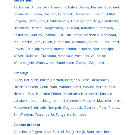
Antwerpen:
Aartselaar
,
Antwerpen
,
Arendonk
,
Balen
,
Beerse
,
Berlaar
,
Boechout
,
Bonheiden
,
Boom
,
Bornem
,
Borsbeek
,
Brasschaat
,
Brecht
,
Duffel
,
Edegem
,
Essen
,
Geel
,
Grobbendonk
,
Heist-op-den-Berg
,
Hemiksem
,
Herentals
,
Herselt
,
Hoogstraten
,
Hulshout
,
Kalmthout
,
Kapellen
,
Kasterlee
,
Kontich
,
Laakdal
,
Lier
,
Lille
,
Malle
,
Mechelen
,
Meerhout
,
Mol
,
Mortsel
,
Niel
,
Nijlen
,
Olen
,
Oud-Turnhout
,
Putte
,
Puurs
,
Ranst
,
Ravels
,
Retie
,
Rijkevorsel
,
Rumst
,
Schilde
,
Schoten
,
Sint-Katelijne-
Waver
,
Stabroek
,
Turnhout
,
Vosselaar
,
Westerlo
,
Willebroek
,
Wommelgem
,
Wuustwezel
,
Zandhoven
,
Zoersel
,
Zwijndrecht
Limburg:
Alken
,
Beringen
,
Bilzen
,
Bocholt
,
Borgloon
,
Bree
,
Diepenbeek
,
Dilsen-Stokkem
,
Genk
,
Ham
,
Hamont-Achel
,
Hasselt
,
Hechtel-Eksel
,
Herk-de-Stad
,
Heusden-Zolder
,
Houthalen-Helchteren
,
Kinrooi
,
Lanaken
,
Leopoldsburg
,
Lommel
,
Lummen
,
Maaseik
,
Maasmechelen
,
Meeuwen-Gruitrode
,
Neerpelt
,
Opglabbeek
,
Overpelt
,
Peer
,
Riemst
,
Sint-Truiden
,
Tessenderlo
,
Tongeren
,
Zonhoven
Vlaams-Brabant
Aarschot
,
Affligem
,
Asse
,
Beersel
,
Begijnendijk
,
Boortmeerbeek
,