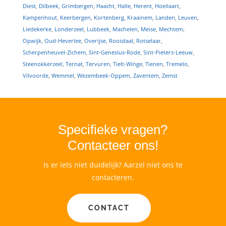
Diest
,
Dilbeek
,
Grimbergen
,
Haacht
,
Halle
,
Herent
,
Hoeilaart
,
Kampenhout
,
Keerbergen
,
Kortenberg
,
Kraainem
,
Landen
,
Leuven
,
Liedekerke
,
Londerzeel
,
Lubbeek
,
Machelen
,
Meise
,
Mechtem
,
Opwijk
,
Oud-Heverlee
,
Overijse
,
Roosdaal
,
Rotselaar
,
Scherpenheuvel-Zichem
,
Sint-Genesius-Rode
,
Sint-Pieters-Leeuw
,
Steenokkerzeel
,
Ternat
,
Tervuren
,
Tielt-Winge
,
Tienen
,
Tremelo
,
Vilvoorde
,
Wemmel
,
Wezembeek-Oppem
,
Zaventem
,
Zemst
Specifieke vragen?
Contacteer ons!
Is er iets niet duidelijk? Aarzel niet ons te
contacteren.
CONTACT