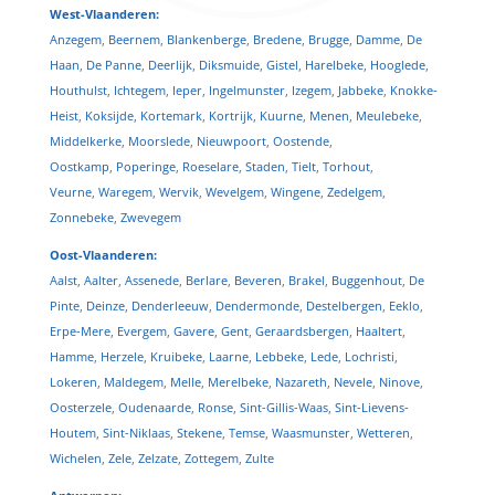
West-Vlaanderen:
Anzegem
,
Beernem
,
Blankenberge
,
Bredene
,
Brugge
,
Damme
,
De
Haan
,
De Panne
,
Deerlijk
,
Diksmuide
,
Gistel
,
Harelbeke
,
Hooglede
,
Houthulst
,
Ichtegem
,
Ieper
,
Ingelmunster
,
Izegem
,
Jabbeke
,
Knokke-
Heist
,
Koksijde
,
Kortemark
,
Kortrijk
,
Kuurne
,
Menen
,
Meulebeke
,
Middelkerke
,
Moorslede
,
Nieuwpoort
,
Oostende
,
Oostkamp
,
Poperinge
,
Roeselare
,
Staden
,
Tielt
,
Torhout
,
Veurne
,
Waregem
,
Wervik
,
Wevelgem
,
Wingene
,
Zedelgem
,
Zonnebeke
,
Zwevegem
Oost-Vlaanderen:
Aalst
,
Aalter
,
Assenede
,
Berlare
,
Beveren
,
Brakel
,
Buggenhout
,
De
Pinte
,
Deinze
,
Denderleeuw
,
Dendermonde
,
Destelbergen
,
Eeklo
,
Erpe-Mere
,
Evergem
,
Gavere
,
Gent
,
Geraardsbergen
,
Haaltert
,
Hamme
,
Herzele
,
Kruibeke
,
Laarne
,
Lebbeke
,
Lede
,
Lochristi
,
Lokeren
,
Maldegem
,
Melle
,
Merelbeke
,
Nazareth
,
Nevele
,
Ninove
,
Oosterzele
,
Oudenaarde
,
Ronse
,
Sint-Gillis-Waas
,
Sint-Lievens-
Houtem
,
Sint-Niklaas
,
Stekene
,
Temse
,
Waasmunster
,
Wetteren
,
Wichelen
,
Zele
,
Zelzate
,
Zottegem
,
Zulte