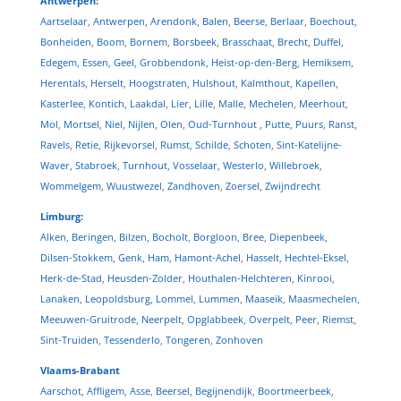
Antwerpen:
Aartselaar
,
Antwerpen
,
Arendonk
,
Balen
,
Beerse
,
Berlaar
,
Boechout
,
Bonheiden
,
Boom
,
Bornem
,
Borsbeek
,
Brasschaat
,
Brecht
,
Duffel
,
Edegem
,
Essen
,
Geel
,
Grobbendonk
,
Heist-op-den-Berg
,
Hemiksem
,
Herentals
,
Herselt
,
Hoogstraten
,
Hulshout
,
Kalmthout
,
Kapellen
,
Kasterlee
,
Kontich
,
Laakdal
,
Lier
,
Lille
,
Malle
,
Mechelen
,
Meerhout
,
Mol
,
Mortsel
,
Niel
,
Nijlen
,
Olen
,
Oud-Turnhout
,
Putte
,
Puurs
,
Ranst
,
Ravels
,
Retie
,
Rijkevorsel
,
Rumst
,
Schilde
,
Schoten
,
Sint-Katelijne-
Waver
,
Stabroek
,
Turnhout
,
Vosselaar
,
Westerlo
,
Willebroek
,
Wommelgem
,
Wuustwezel
,
Zandhoven
,
Zoersel
,
Zwijndrecht
Limburg:
Alken
,
Beringen
,
Bilzen
,
Bocholt
,
Borgloon
,
Bree
,
Diepenbeek
,
Dilsen-Stokkem
,
Genk
,
Ham
,
Hamont-Achel
,
Hasselt
,
Hechtel-Eksel
,
Herk-de-Stad
,
Heusden-Zolder
,
Houthalen-Helchteren
,
Kinrooi
,
Lanaken
,
Leopoldsburg
,
Lommel
,
Lummen
,
Maaseik
,
Maasmechelen
,
Meeuwen-Gruitrode
,
Neerpelt
,
Opglabbeek
,
Overpelt
,
Peer
,
Riemst
,
Sint-Truiden
,
Tessenderlo
,
Tongeren
,
Zonhoven
Vlaams-Brabant
Aarschot
,
Affligem
,
Asse
,
Beersel
,
Begijnendijk
,
Boortmeerbeek
,