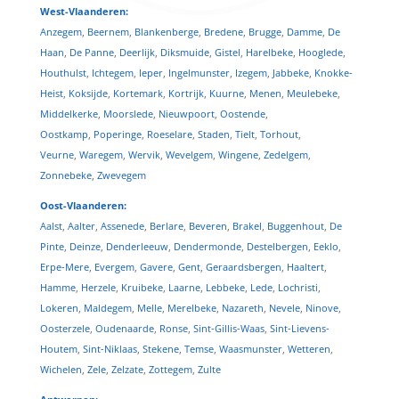
West-Vlaanderen:
Anzegem
,
Beernem
,
Blankenberge
,
Bredene
,
Brugge
,
Damme
,
De
Haan
,
De Panne
,
Deerlijk
,
Diksmuide
,
Gistel
,
Harelbeke
,
Hooglede
,
Houthulst
,
Ichtegem
,
Ieper
,
Ingelmunster
,
Izegem
,
Jabbeke
,
Knokke-
Heist
,
Koksijde
,
Kortemark
,
Kortrijk
,
Kuurne
,
Menen
,
Meulebeke
,
Middelkerke
,
Moorslede
,
Nieuwpoort
,
Oostende
,
Oostkamp
,
Poperinge
,
Roeselare
,
Staden
,
Tielt
,
Torhout
,
Veurne
,
Waregem
,
Wervik
,
Wevelgem
,
Wingene
,
Zedelgem
,
Zonnebeke
,
Zwevegem
Oost-Vlaanderen:
Aalst
,
Aalter
,
Assenede
,
Berlare
,
Beveren
,
Brakel
,
Buggenhout
,
De
Pinte
,
Deinze
,
Denderleeuw
,
Dendermonde
,
Destelbergen
,
Eeklo
,
Erpe-Mere
,
Evergem
,
Gavere
,
Gent
,
Geraardsbergen
,
Haaltert
,
Hamme
,
Herzele
,
Kruibeke
,
Laarne
,
Lebbeke
,
Lede
,
Lochristi
,
Lokeren
,
Maldegem
,
Melle
,
Merelbeke
,
Nazareth
,
Nevele
,
Ninove
,
Oosterzele
,
Oudenaarde
,
Ronse
,
Sint-Gillis-Waas
,
Sint-Lievens-
Houtem
,
Sint-Niklaas
,
Stekene
,
Temse
,
Waasmunster
,
Wetteren
,
Wichelen
,
Zele
,
Zelzate
,
Zottegem
,
Zulte