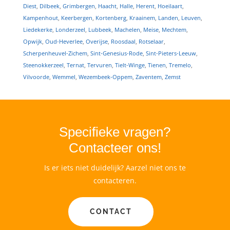
Diest
,
Dilbeek
,
Grimbergen
,
Haacht
,
Halle
,
Herent
,
Hoeilaart
,
Kampenhout
,
Keerbergen
,
Kortenberg
,
Kraainem
,
Landen
,
Leuven
,
Liedekerke
,
Londerzeel
,
Lubbeek
,
Machelen
,
Meise
,
Mechtem
,
Opwijk
,
Oud-Heverlee
,
Overijse
,
Roosdaal
,
Rotselaar
,
Scherpenheuvel-Zichem
,
Sint-Genesius-Rode
,
Sint-Pieters-Leeuw
,
Steenokkerzeel
,
Ternat
,
Tervuren
,
Tielt-Winge
,
Tienen
,
Tremelo
,
Vilvoorde
,
Wemmel
,
Wezembeek-Oppem
,
Zaventem
,
Zemst
Specifieke vragen?
Contacteer ons!
Is er iets niet duidelijk? Aarzel niet ons te
contacteren.
CONTACT