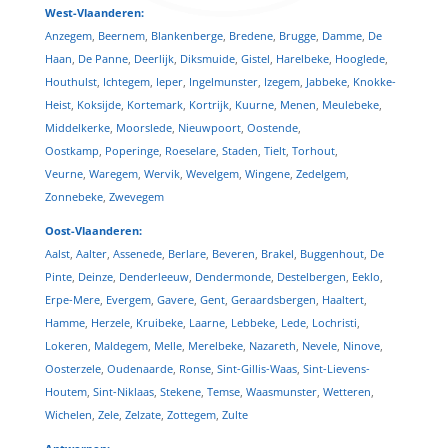
West-Vlaanderen:
Anzegem
,
Beernem
,
Blankenberge
,
Bredene
,
Brugge
,
Damme
,
De
Haan
,
De Panne
,
Deerlijk
,
Diksmuide
,
Gistel
,
Harelbeke
,
Hooglede
,
Houthulst
,
Ichtegem
,
Ieper
,
Ingelmunster
,
Izegem
,
Jabbeke
,
Knokke-
Heist
,
Koksijde
,
Kortemark
,
Kortrijk
,
Kuurne
,
Menen
,
Meulebeke
,
Middelkerke
,
Moorslede
,
Nieuwpoort
,
Oostende
,
Oostkamp
,
Poperinge
,
Roeselare
,
Staden
,
Tielt
,
Torhout
,
Veurne
,
Waregem
,
Wervik
,
Wevelgem
,
Wingene
,
Zedelgem
,
Zonnebeke
,
Zwevegem
Oost-Vlaanderen:
Aalst
,
Aalter
,
Assenede
,
Berlare
,
Beveren
,
Brakel
,
Buggenhout
,
De
Pinte
,
Deinze
,
Denderleeuw
,
Dendermonde
,
Destelbergen
,
Eeklo
,
Erpe-Mere
,
Evergem
,
Gavere
,
Gent
,
Geraardsbergen
,
Haaltert
,
Hamme
,
Herzele
,
Kruibeke
,
Laarne
,
Lebbeke
,
Lede
,
Lochristi
,
Lokeren
,
Maldegem
,
Melle
,
Merelbeke
,
Nazareth
,
Nevele
,
Ninove
,
Oosterzele
,
Oudenaarde
,
Ronse
,
Sint-Gillis-Waas
,
Sint-Lievens-
Houtem
,
Sint-Niklaas
,
Stekene
,
Temse
,
Waasmunster
,
Wetteren
,
Wichelen
,
Zele
,
Zelzate
,
Zottegem
,
Zulte