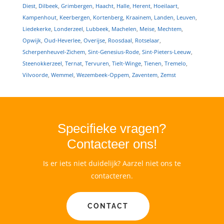
Diest
,
Dilbeek
,
Grimbergen
,
Haacht
,
Halle
,
Herent
,
Hoeilaart
,
Kampenhout
,
Keerbergen
,
Kortenberg
,
Kraainem
,
Landen
,
Leuven
,
Liedekerke
,
Londerzeel
,
Lubbeek
,
Machelen
,
Meise
,
Mechtem
,
Opwijk
,
Oud-Heverlee
,
Overijse
,
Roosdaal
,
Rotselaar
,
Scherpenheuvel-Zichem
,
Sint-Genesius-Rode
,
Sint-Pieters-Leeuw
,
Steenokkerzeel
,
Ternat
,
Tervuren
,
Tielt-Winge
,
Tienen
,
Tremelo
,
Vilvoorde
,
Wemmel
,
Wezembeek-Oppem
,
Zaventem
,
Zemst
Specifieke vragen?
Contacteer ons!
Is er iets niet duidelijk? Aarzel niet ons te
contacteren.
CONTACT