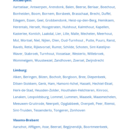
Antwerpen:
Aartselaar
,
Antwerpen
,
Arendonk
,
Balen
,
Beerse
,
Berlaar
,
Boechout
,
Bonheiden
,
Boom
,
Bornem
,
Borsbeek
,
Brasschaat
,
Brecht
,
Duffel
,
Edegem
,
Essen
,
Geel
,
Grobbendonk
,
Heist-op-den-Berg
,
Hemiksem
,
Herentals
,
Herselt
,
Hoogstraten
,
Hulshout
,
Kalmthout
,
Kapellen
,
Kasterlee
,
Kontich
,
Laakdal
,
Lier
,
Lille
,
Malle
,
Mechelen
,
Meerhout
,
Mol
,
Mortsel
,
Niel
,
Nijlen
,
Olen
,
Oud-Turnhout
,
Putte
,
Puurs
,
Ranst
,
Ravels
,
Retie
,
Rijkevorsel
,
Rumst
,
Schilde
,
Schoten
,
Sint-Katelijne-
Waver
,
Stabroek
,
Turnhout
,
Vosselaar
,
Westerlo
,
Willebroek
,
Wommelgem
,
Wuustwezel
,
Zandhoven
,
Zoersel
,
Zwijndrecht
Limburg:
Alken
,
Beringen
,
Bilzen
,
Bocholt
,
Borgloon
,
Bree
,
Diepenbeek
,
Dilsen-Stokkem
,
Genk
,
Ham
,
Hamont-Achel
,
Hasselt
,
Hechtel-Eksel
,
Herk-de-Stad
,
Heusden-Zolder
,
Houthalen-Helchteren
,
Kinrooi
,
Lanaken
,
Leopoldsburg
,
Lommel
,
Lummen
,
Maaseik
,
Maasmechelen
,
Meeuwen-Gruitrode
,
Neerpelt
,
Opglabbeek
,
Overpelt
,
Peer
,
Riemst
,
Sint-Truiden
,
Tessenderlo
,
Tongeren
,
Zonhoven
Vlaams-Brabant
Aarschot
,
Affligem
,
Asse
,
Beersel
,
Begijnendijk
,
Boortmeerbeek
,