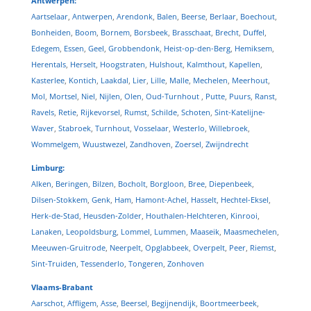
Antwerpen:
Aartselaar
,
Antwerpen
,
Arendonk
,
Balen
,
Beerse
,
Berlaar
,
Boechout
,
Bonheiden
,
Boom
,
Bornem
,
Borsbeek
,
Brasschaat
,
Brecht
,
Duffel
,
Edegem
,
Essen
,
Geel
,
Grobbendonk
,
Heist-op-den-Berg
,
Hemiksem
,
Herentals
,
Herselt
,
Hoogstraten
,
Hulshout
,
Kalmthout
,
Kapellen
,
Kasterlee
,
Kontich
,
Laakdal
,
Lier
,
Lille
,
Malle
,
Mechelen
,
Meerhout
,
Mol
,
Mortsel
,
Niel
,
Nijlen
,
Olen
,
Oud-Turnhout
,
Putte
,
Puurs
,
Ranst
,
Ravels
,
Retie
,
Rijkevorsel
,
Rumst
,
Schilde
,
Schoten
,
Sint-Katelijne-
Waver
,
Stabroek
,
Turnhout
,
Vosselaar
,
Westerlo
,
Willebroek
,
Wommelgem
,
Wuustwezel
,
Zandhoven
,
Zoersel
,
Zwijndrecht
Limburg:
Alken
,
Beringen
,
Bilzen
,
Bocholt
,
Borgloon
,
Bree
,
Diepenbeek
,
Dilsen-Stokkem
,
Genk
,
Ham
,
Hamont-Achel
,
Hasselt
,
Hechtel-Eksel
,
Herk-de-Stad
,
Heusden-Zolder
,
Houthalen-Helchteren
,
Kinrooi
,
Lanaken
,
Leopoldsburg
,
Lommel
,
Lummen
,
Maaseik
,
Maasmechelen
,
Meeuwen-Gruitrode
,
Neerpelt
,
Opglabbeek
,
Overpelt
,
Peer
,
Riemst
,
Sint-Truiden
,
Tessenderlo
,
Tongeren
,
Zonhoven
Vlaams-Brabant
Aarschot
,
Affligem
,
Asse
,
Beersel
,
Begijnendijk
,
Boortmeerbeek
,