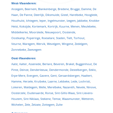
West-Vlaanderen:
Anzegem
,
Beernem
,
Blankenberge
,
Bredene
,
Brugge
,
Damme
,
De
Haan
,
De Panne
,
Deerlijk
,
Diksmuide
,
Gistel
,
Harelbeke
,
Hooglede
,
Houthulst
,
Ichtegem
,
Ieper
,
Ingelmunster
,
Izegem
,
Jabbeke
,
Knokke-
Heist
,
Koksijde
,
Kortemark
,
Kortrijk
,
Kuurne
,
Menen
,
Meulebeke
,
Middelkerke
,
Moorslede
,
Nieuwpoort
,
Oostende
,
Oostkamp
,
Poperinge
,
Roeselare
,
Staden
,
Tielt
,
Torhout
,
Veurne
,
Waregem
,
Wervik
,
Wevelgem
,
Wingene
,
Zedelgem
,
Zonnebeke
,
Zwevegem
Oost-Vlaanderen:
Aalst
,
Aalter
,
Assenede
,
Berlare
,
Beveren
,
Brakel
,
Buggenhout
,
De
Pinte
,
Deinze
,
Denderleeuw
,
Dendermonde
,
Destelbergen
,
Eeklo
,
Erpe-Mere
,
Evergem
,
Gavere
,
Gent
,
Geraardsbergen
,
Haaltert
,
Hamme
,
Herzele
,
Kruibeke
,
Laarne
,
Lebbeke
,
Lede
,
Lochristi
,
Lokeren
,
Maldegem
,
Melle
,
Merelbeke
,
Nazareth
,
Nevele
,
Ninove
,
Oosterzele
,
Oudenaarde
,
Ronse
,
Sint-Gillis-Waas
,
Sint-Lievens-
Houtem
,
Sint-Niklaas
,
Stekene
,
Temse
,
Waasmunster
,
Wetteren
,
Wichelen
,
Zele
,
Zelzate
,
Zottegem
,
Zulte