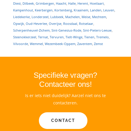
Diest
,
Dilbeek
,
Grimbergen
,
Haacht
,
Halle
,
Herent
,
Hoeilaart
,
Kampenhout
,
Keerbergen
,
Kortenberg
,
Kraainem
,
Landen
,
Leuven
,
Liedekerke
,
Londerzeel
,
Lubbeek
,
Machelen
,
Meise
,
Mechtem
,
Opwijk
,
Oud-Heverlee
,
Overijse
,
Roosdaal
,
Rotselaar
,
Scherpenheuvel-Zichem
,
Sint-Genesius-Rode
,
Sint-Pieters-Leeuw
,
Steenokkerzeel
,
Ternat
,
Tervuren
,
Tielt-Winge
,
Tienen
,
Tremelo
,
Vilvoorde
,
Wemmel
,
Wezembeek-Oppem
,
Zaventem
,
Zemst
Specifieke vragen?
Contacteer ons!
Is er iets niet duidelijk? Aarzel niet ons te
contacteren.
CONTACT