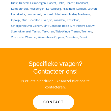
Diest
,
Dilbeek
,
Grimbergen
,
Haacht
,
Halle
,
Herent
,
Hoeilaart
,
Kampenhout
,
Keerbergen
,
Kortenberg
,
Kraainem
,
Landen
,
Leuven
,
Liedekerke
,
Londerzeel
,
Lubbeek
,
Machelen
,
Meise
,
Mechtem
,
Opwijk
,
Oud-Heverlee
,
Overijse
,
Roosdaal
,
Rotselaar
,
Scherpenheuvel-Zichem
,
Sint-Genesius-Rode
,
Sint-Pieters-Leeuw
,
Steenokkerzeel
,
Ternat
,
Tervuren
,
Tielt-Winge
,
Tienen
,
Tremelo
,
Vilvoorde
,
Wemmel
,
Wezembeek-Oppem
,
Zaventem
,
Zemst
Specifieke vragen?
Contacteer ons!
Is er iets niet duidelijk? Aarzel niet ons te
contacteren.
CONTACT