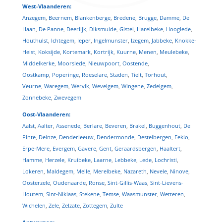
West-Vlaanderen:
Anzegem
,
Beernem
,
Blankenberge
,
Bredene
,
Brugge
,
Damme
,
De
Haan
,
De Panne
,
Deerlijk
,
Diksmuide
,
Gistel
,
Harelbeke
,
Hooglede
,
Houthulst
,
Ichtegem
,
Ieper
,
Ingelmunster
,
Izegem
,
Jabbeke
,
Knokke-
Heist
,
Koksijde
,
Kortemark
,
Kortrijk
,
Kuurne
,
Menen
,
Meulebeke
,
Middelkerke
,
Moorslede
,
Nieuwpoort
,
Oostende
,
Oostkamp
,
Poperinge
,
Roeselare
,
Staden
,
Tielt
,
Torhout
,
Veurne
,
Waregem
,
Wervik
,
Wevelgem
,
Wingene
,
Zedelgem
,
Zonnebeke
,
Zwevegem
Oost-Vlaanderen:
Aalst
,
Aalter
,
Assenede
,
Berlare
,
Beveren
,
Brakel
,
Buggenhout
,
De
Pinte
,
Deinze
,
Denderleeuw
,
Dendermonde
,
Destelbergen
,
Eeklo
,
Erpe-Mere
,
Evergem
,
Gavere
,
Gent
,
Geraardsbergen
,
Haaltert
,
Hamme
,
Herzele
,
Kruibeke
,
Laarne
,
Lebbeke
,
Lede
,
Lochristi
,
Lokeren
,
Maldegem
,
Melle
,
Merelbeke
,
Nazareth
,
Nevele
,
Ninove
,
Oosterzele
,
Oudenaarde
,
Ronse
,
Sint-Gillis-Waas
,
Sint-Lievens-
Houtem
,
Sint-Niklaas
,
Stekene
,
Temse
,
Waasmunster
,
Wetteren
,
Wichelen
,
Zele
,
Zelzate
,
Zottegem
,
Zulte