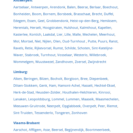
Antwerpen:
Aartselaar
,
Antwerpen
,
Arendonk
,
Balen
,
Beerse
,
Berlaar
,
Boechout
,
Bonheiden
,
Boom
,
Bornem
,
Borsbeek
,
Brasschaat
,
Brecht
,
Duffel
,
Edegem
,
Essen
,
Geel
,
Grobbendonk
,
Heist-op-den-Berg
,
Hemiksem
,
Herentals
,
Herselt
,
Hoogstraten
,
Hulshout
,
Kalmthout
,
Kapellen
,
Kasterlee
,
Kontich
,
Laakdal
,
Lier
,
Lille
,
Malle
,
Mechelen
,
Meerhout
,
Mol
,
Mortsel
,
Niel
,
Nijlen
,
Olen
,
Oud-Turnhout
,
Putte
,
Puurs
,
Ranst
,
Ravels
,
Retie
,
Rijkevorsel
,
Rumst
,
Schilde
,
Schoten
,
Sint-Katelijne-
Waver
,
Stabroek
,
Turnhout
,
Vosselaar
,
Westerlo
,
Willebroek
,
Wommelgem
,
Wuustwezel
,
Zandhoven
,
Zoersel
,
Zwijndrecht
Limburg:
Alken
,
Beringen
,
Bilzen
,
Bocholt
,
Borgloon
,
Bree
,
Diepenbeek
,
Dilsen-Stokkem
,
Genk
,
Ham
,
Hamont-Achel
,
Hasselt
,
Hechtel-Eksel
,
Herk-de-Stad
,
Heusden-Zolder
,
Houthalen-Helchteren
,
Kinrooi
,
Lanaken
,
Leopoldsburg
,
Lommel
,
Lummen
,
Maaseik
,
Maasmechelen
,
Meeuwen-Gruitrode
,
Neerpelt
,
Opglabbeek
,
Overpelt
,
Peer
,
Riemst
,
Sint-Truiden
,
Tessenderlo
,
Tongeren
,
Zonhoven
Vlaams-Brabant
Aarschot
,
Affligem
,
Asse
,
Beersel
,
Begijnendijk
,
Boortmeerbeek
,