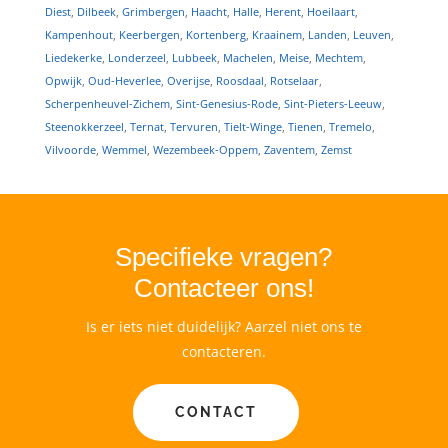
Diest
,
Dilbeek
,
Grimbergen
,
Haacht
,
Halle
,
Herent
,
Hoeilaart
,
Kampenhout
,
Keerbergen
,
Kortenberg
,
Kraainem
,
Landen
,
Leuven
,
Liedekerke
,
Londerzeel
,
Lubbeek
,
Machelen
,
Meise
,
Mechtem
,
Opwijk
,
Oud-Heverlee
,
Overijse
,
Roosdaal
,
Rotselaar
,
Scherpenheuvel-Zichem
,
Sint-Genesius-Rode
,
Sint-Pieters-Leeuw
,
Steenokkerzeel
,
Ternat
,
Tervuren
,
Tielt-Winge
,
Tienen
,
Tremelo
,
Vilvoorde
,
Wemmel
,
Wezembeek-Oppem
,
Zaventem
,
Zemst
Specifieke vragen?
Contacteer ons!
Is er iets niet duidelijk? Aarzel niet ons te
contacteren.
CONTACT