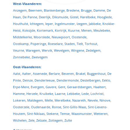
West-Vlaanderen:
Anzegem
,
Beernem
,
Blankenberge
,
Bredene
,
Brugge
,
Damme
,
De
Haan
,
De Panne
,
Deerlijk
,
Diksmuide
,
Gistel
,
Harelbeke
,
Hooglede
,
Houthulst
,
Ichtegem
,
Ieper
,
Ingelmunster
,
Izegem
,
Jabbeke
,
Knokke-
Heist
,
Koksijde
,
Kortemark
,
Kortrijk
,
Kuurne
,
Menen
,
Meulebeke
,
Middelkerke
,
Moorslede
,
Nieuwpoort
,
Oostende
,
Oostkamp
,
Poperinge
,
Roeselare
,
Staden
,
Tielt
,
Torhout
,
Veurne
,
Waregem
,
Wervik
,
Wevelgem
,
Wingene
,
Zedelgem
,
Zonnebeke
,
Zwevegem
Oost-Vlaanderen:
Aalst
,
Aalter
,
Assenede
,
Berlare
,
Beveren
,
Brakel
,
Buggenhout
,
De
Pinte
,
Deinze
,
Denderleeuw
,
Dendermonde
,
Destelbergen
,
Eeklo
,
Erpe-Mere
,
Evergem
,
Gavere
,
Gent
,
Geraardsbergen
,
Haaltert
,
Hamme
,
Herzele
,
Kruibeke
,
Laarne
,
Lebbeke
,
Lede
,
Lochristi
,
Lokeren
,
Maldegem
,
Melle
,
Merelbeke
,
Nazareth
,
Nevele
,
Ninove
,
Oosterzele
,
Oudenaarde
,
Ronse
,
Sint-Gillis-Waas
,
Sint-Lievens-
Houtem
,
Sint-Niklaas
,
Stekene
,
Temse
,
Waasmunster
,
Wetteren
,
Wichelen
,
Zele
,
Zelzate
,
Zottegem
,
Zulte