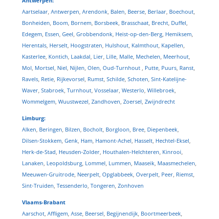
Antwerpen:
Aartselaar
,
Antwerpen
,
Arendonk
,
Balen
,
Beerse
,
Berlaar
,
Boechout
,
Bonheiden
,
Boom
,
Bornem
,
Borsbeek
,
Brasschaat
,
Brecht
,
Duffel
,
Edegem
,
Essen
,
Geel
,
Grobbendonk
,
Heist-op-den-Berg
,
Hemiksem
,
Herentals
,
Herselt
,
Hoogstraten
,
Hulshout
,
Kalmthout
,
Kapellen
,
Kasterlee
,
Kontich
,
Laakdal
,
Lier
,
Lille
,
Malle
,
Mechelen
,
Meerhout
,
Mol
,
Mortsel
,
Niel
,
Nijlen
,
Olen
,
Oud-Turnhout
,
Putte
,
Puurs
,
Ranst
,
Ravels
,
Retie
,
Rijkevorsel
,
Rumst
,
Schilde
,
Schoten
,
Sint-Katelijne-
Waver
,
Stabroek
,
Turnhout
,
Vosselaar
,
Westerlo
,
Willebroek
,
Wommelgem
,
Wuustwezel
,
Zandhoven
,
Zoersel
,
Zwijndrecht
Limburg:
Alken
,
Beringen
,
Bilzen
,
Bocholt
,
Borgloon
,
Bree
,
Diepenbeek
,
Dilsen-Stokkem
,
Genk
,
Ham
,
Hamont-Achel
,
Hasselt
,
Hechtel-Eksel
,
Herk-de-Stad
,
Heusden-Zolder
,
Houthalen-Helchteren
,
Kinrooi
,
Lanaken
,
Leopoldsburg
,
Lommel
,
Lummen
,
Maaseik
,
Maasmechelen
,
Meeuwen-Gruitrode
,
Neerpelt
,
Opglabbeek
,
Overpelt
,
Peer
,
Riemst
,
Sint-Truiden
,
Tessenderlo
,
Tongeren
,
Zonhoven
Vlaams-Brabant
Aarschot
,
Affligem
,
Asse
,
Beersel
,
Begijnendijk
,
Boortmeerbeek
,