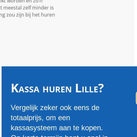
uikt worden en zo’n
at meestal zelf minder is
g zou zijn bij het huren
Kassa huren Lille?
Vergelijk zeker ook eens de
totaalprijs, om een
kassasysteem aan te kopen.