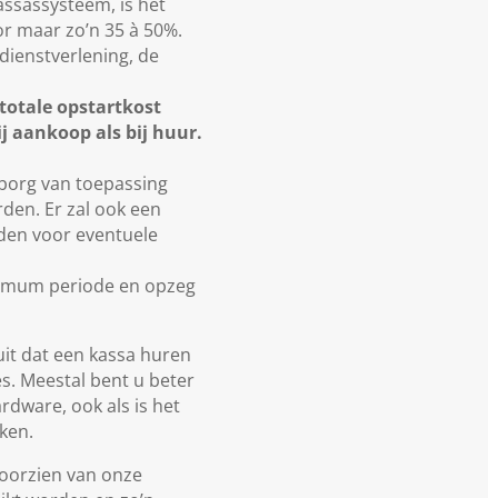
assassysteem, is het
r maar zo’n 35 à 50%.
 dienstverlening, de
totale opstartkost
j aankoop als bij huur.
arborg van toepassing
den. Er zal ook een
den voor eventuele
inimum periode en opzeg
uit dat een kassa huren
ies. Meestal bent u beter
ardware, ook als is het
ken.
 voorzien van onze