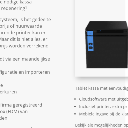
de nodige kassa
e redenering?
ysteem, is het gedeelte
lprijs of huurwaarde
orende printer kan er
r dit is niet alles, er
rprijs worden verrekend
dt via een maandelijkse
figuratie en importeren
se
Tablet kassa met eenvoudi
werkuren
Cloudsoftware met uitge
 firma geregistreerd
Inclusief printer, extra pr
box (FDM) van
Mobiele ingave bij de kla
rden
Bekijk ale mogelijkheden o