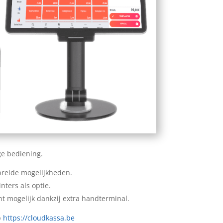
ge bediening.
breide mogelijkheden.
inters als optie.
nt mogelijk dankzij extra handterminal.
p
https://cloudkassa.be