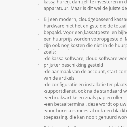
kassa huren, dan zelf te investeren in 
apparatuur. Maar is dit wel de juiste d
Bij een modern, cloudgebaseerd kassas
hardware niet het enigste die de totaa
bepaald. Voor een kassatoestel en bijh
een huurprijs worden vooropgesteld. Maa
zijn ook nog kosten die niet in de huu
zoals:
-de kassa software, cloud software wor
prijs ter beschikking gesteld
-de aanmaak van de account, start con
van de artikels
-de configuratie en installatie ter plaat
-supportdienst, ook na de standaard 
-verbruiksartikelen zoals papierrollen
-een betaalterminal, deze wordt op uw
-voor horeca is meestal ook een black
toepassing, die kan nooit gehuurd wo