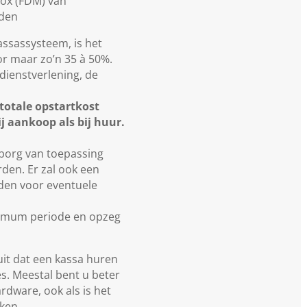
box (FDM) van
rden
assassysteem, is het
r maar zo’n 35 à 50%.
 dienstverlening, de
totale opstartkost
j aankoop als bij huur.
arborg van toepassing
den. Er zal ook een
den voor eventuele
inimum periode en opzeg
uit dat een kassa huren
ies. Meestal bent u beter
ardware, ook als is het
ken.