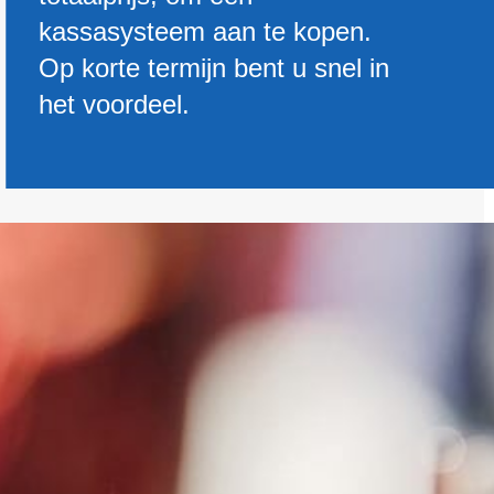
kassasysteem aan te kopen.
Op korte termijn bent u snel in
het voordeel.