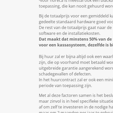
-voor horeca is meestal ook een black
toepassing, die kan nooit gehuurd wo
Bij de totaalprijs voor een gemiddeld k
gedeelte standaard hardware goed voo
De rest van de totaalprijs gaat naar de
software en de installatiekosten.
Dat maakt dat minstens 50% van de 
voor een kassasysteem, dezelfde is bi
Bij huur zal er bijna altijd ook een wa
zijn, die op voorhand moet betaald wor
uitgebreide garantie aangerekend wor
schadegevallen of defecten.
In het huurcontract zal er ook een m
periode van toepassing zijn.
Met al deze factoren samen is het besl
maar zinvol is in heel specifieke situat
af om zelf te investeren in de nodige h
maar om 2 maanden per jaar te gebrui