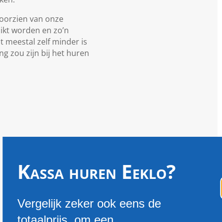
 voorzien van onze
uikt worden en zo’n
at meestal zelf minder is
g zou zijn bij het huren
Kassa huren Eeklo?
Vergelijk zeker ook eens de
totaalprijs, om een