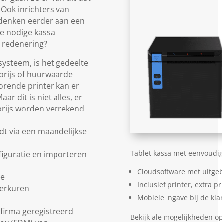
Ook inrichters van
 denken eerder aan een
de nodige kassa
e redenering?
ysteem, is het gedeelte
lprijs of huurwaarde
orende printer kan er
r dit is niet alles, er
rprijs worden verrekend
dt via een maandelijkse
Tablet kassa met eenvoudi
figuratie en importeren
Cloudsoftware met uitge
se
Inclusief printer, extra pr
werkuren
Mobiele ingave bij de kla
 firma geregistreerd
Bekijk ale mogelijkheden o