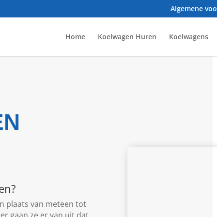
Algemene vo
Home
Koelwagen Huren
Koelwagens
EN
pen?
in plaats van meteen tot
r gaan ze er van uit dat