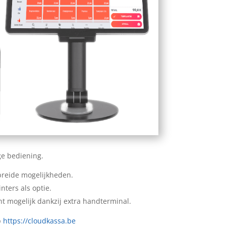
ge bediening.
breide mogelijkheden.
inters als optie.
nt mogelijk dankzij extra handterminal.
p
https://cloudkassa.be