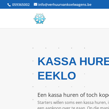
059365002
info@verhuurvankoelwagens.be
KASSA HUR
EEKLO
Een kassa huren of toch ko
Starters willen soms een kassa huren, 
een aankoop over te gaan. Op die manie