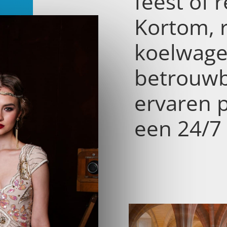
feest of r
Kortom, 
koelwage
betrouwb
ervaren 
een 24/7 