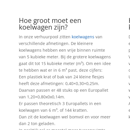
Hoe groot moet een
koelwagen zijn?
In onze verhuurpool zitten
koelwagens
van
verschillende afmetingen. De kleinere
koelwagens hebben een vrije binnen ruimte
van 5 kubieke meter. Bij de grotere koelwagens
gaat dit tot 15 kubieke meter (m³). Om een idee
te hebben wat er in 6 m³ past, deze cijfers:
Een plastiek krat of bak van 24 kleine flesjes
heeft deze afmetingen: 0,40×0,30×0,25m.
Daarvan passen er 48 stuks op een Europallet
van 1,20×0,80x0x0,14m.
Er passen theoretisch 3 Europallets in een
koelwagen van 6 m³, of 144 kratten.
Dan zit de koelwagen wel bomvol en voor meer
dan 2 ton geladen.