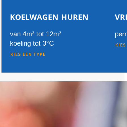
koelwagen huren
vr
van 4m³ tot 12m³
per
koeling tot 3°C
KIES
KIES EEN TYPE