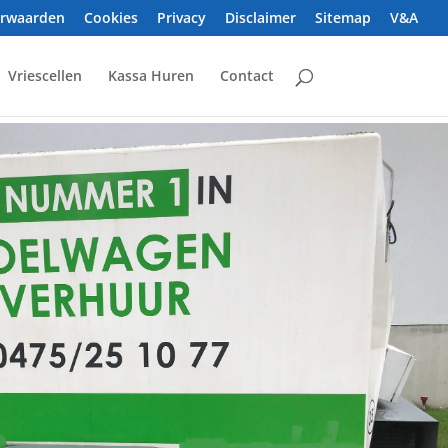
orwaarden
Cookies
Privacy
Disclaimer
Sitemap
V&A
Vriescellen
Kassa Huren
Contact