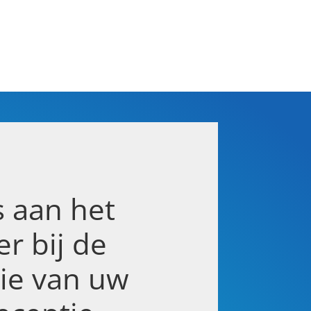
s aan het
er bij de
tie van uw