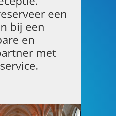
eceptie.
reserveer een
n bij een
are en
partner met
service.