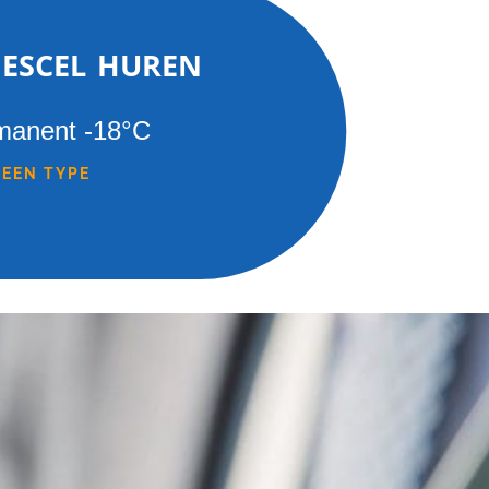
iescel huren
manent -18°C
 EEN TYPE