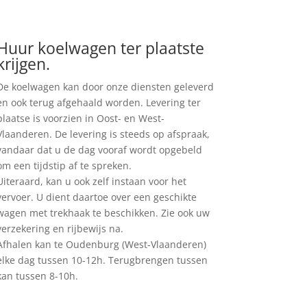
Huur koelwagen ter plaatste
krijgen.
De koelwagen kan door onze diensten geleverd
en ook terug afgehaald worden. Levering ter
plaatse is voorzien in Oost- en West-
Vlaanderen. De levering is steeds op afspraak,
vandaar dat u de dag vooraf wordt opgebeld
om een tijdstip af te spreken.
Uiteraard, kan u ook zelf instaan voor het
vervoer. U dient daartoe over een geschikte
wagen met trekhaak te beschikken. Zie ook uw
verzekering en rijbewijs na.
Afhalen kan te Oudenburg (West-Vlaanderen)
elke dag tussen 10-12h. Terugbrengen tussen
kan tussen 8-10h.