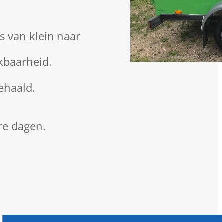
 van klein naar
kbaarheid.
gehaald.
re dagen.