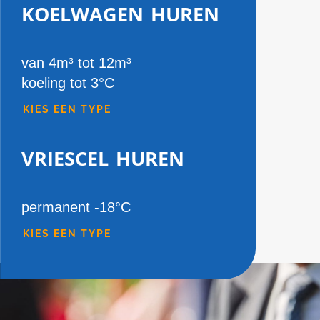
koelwagen huren
van 4m³ tot 12m³
koeling tot 3°C
KIES EEN TYPE
vriescel huren
permanent -18°C
KIES EEN TYPE