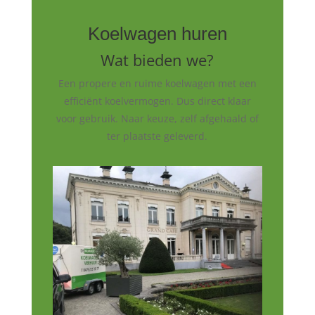
Koelwagen huren
Wat bieden we?
Een propere en ruime koelwagen met een
efficiënt koelvermogen. Dus direct klaar
voor gebruik. Naar keuze, zelf afgehaald of
ter plaatste geleverd.