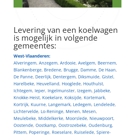
Levering van een koelwagen
is mogelijk in volgende
gemeentes:
West-Vlaanderen:
Alveringem
,
Anzegem
,
Ardooie
,
Avelgem
,
Beernem
,
Blankenberge
,
Bredene
,
Brugge
,
Damme
,
De Haan
,
De Panne
,
Deerlijk
,
Dentergem
,
Diksmuide
,
Gistel
,
Harelbeke
,
Heuvelland
,
Hooglede
,
Houthulst
,
Ichtegem
,
Ieper
,
Ingelmunster
,
Izegem
,
Jabbeke
,
Knokke-Heist
,
Koekelare
,
Koksijde
,
Kortemark
,
Kortrijk
,
Kuurne
,
Langemark
,
Ledegem
,
Lendelede
,
Lichtervelde
,
Lo-Reninge
,
Menen
,
Mesen
,
Meulebeke
,
Middelkerke
,
Moorslede
,
Nieuwpoort
,
Oostende
,
Oostkamp
,
Oostrozebeke
,
Oudenburg
,
Pittem
,
Poperinge
,
Roeselare
,
Ruiselede
,
Spiere-