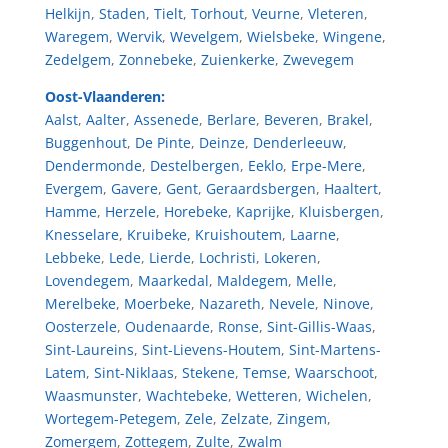
Helkijn
,
Staden
,
Tielt
,
Torhout
,
Veurne
,
Vleteren
,
Waregem
,
Wervik
,
Wevelgem
,
Wielsbeke
,
Wingene
,
Zedelgem
,
Zonnebeke
,
Zuienkerke
,
Zwevegem
Oost-Vlaanderen:
Aalst
,
Aalter
,
Assenede
,
Berlare
,
Beveren
,
Brakel
,
Buggenhout
,
De Pinte
,
Deinze
,
Denderleeuw
,
Dendermonde
,
Destelbergen
,
Eeklo
,
Erpe-Mere
,
Evergem
,
Gavere
,
Gent
,
Geraardsbergen
,
Haaltert
,
Hamme
,
Herzele
,
Horebeke
,
Kaprijke
,
Kluisbergen
,
Knesselare
,
Kruibeke
,
Kruishoutem
,
Laarne
,
Lebbeke
,
Lede
,
Lierde
,
Lochristi
,
Lokeren
,
Lovendegem
,
Maarkedal
,
Maldegem
,
Melle
,
Merelbeke
,
Moerbeke
,
Nazareth
,
Nevele
,
Ninove
,
Oosterzele
,
Oudenaarde
,
Ronse
,
Sint-Gillis-Waas
,
Sint-Laureins
,
Sint-Lievens-Houtem
,
Sint-Martens-
Latem
,
Sint-Niklaas
,
Stekene
,
Temse
,
Waarschoot
,
Waasmunster
,
Wachtebeke
,
Wetteren
,
Wichelen
,
Wortegem-Petegem
,
Zele
,
Zelzate
,
Zingem
,
Zomergem
,
Zottegem
,
Zulte
,
Zwalm