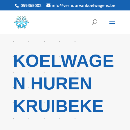
059365002
info@verhuurvankoelwagens.be
KOELWAGE
N HUREN
KRUIBEKE