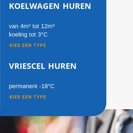
koelwagen huren
van 4m³ tot 12m³
koeling tot 3°C
KIES EEN TYPE
vriescel huren
permanent -18°C
KIES EEN TYPE