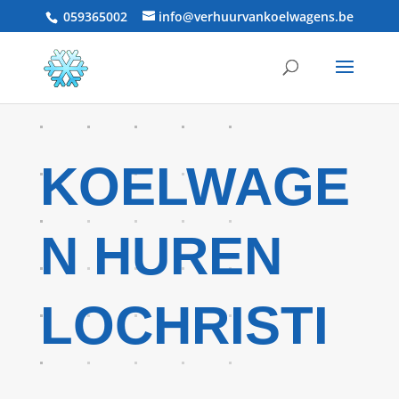
059365002
info@verhuurvankoelwagens.be
KOELWAGE
N HUREN
LOCHRISTI