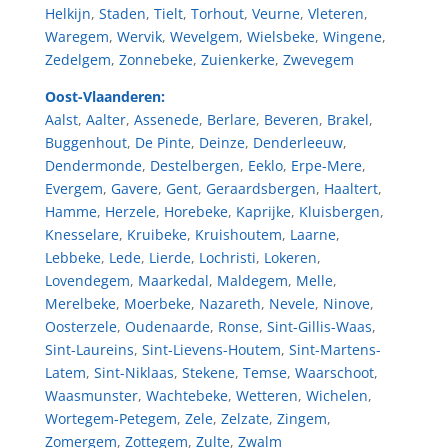
Helkijn
,
Staden
,
Tielt
,
Torhout
,
Veurne
,
Vleteren
,
Waregem
,
Wervik
,
Wevelgem
,
Wielsbeke
,
Wingene
,
Zedelgem
,
Zonnebeke
,
Zuienkerke
,
Zwevegem
Oost-Vlaanderen:
Aalst
,
Aalter
,
Assenede
,
Berlare
,
Beveren
,
Brakel
,
Buggenhout
,
De Pinte
,
Deinze
,
Denderleeuw
,
Dendermonde
,
Destelbergen
,
Eeklo
,
Erpe-Mere
,
Evergem
,
Gavere
,
Gent
,
Geraardsbergen
,
Haaltert
,
Hamme
,
Herzele
,
Horebeke
,
Kaprijke
,
Kluisbergen
,
Knesselare
,
Kruibeke
,
Kruishoutem
,
Laarne
,
Lebbeke
,
Lede
,
Lierde
,
Lochristi
,
Lokeren
,
Lovendegem
,
Maarkedal
,
Maldegem
,
Melle
,
Merelbeke
,
Moerbeke
,
Nazareth
,
Nevele
,
Ninove
,
Oosterzele
,
Oudenaarde
,
Ronse
,
Sint-Gillis-Waas
,
Sint-Laureins
,
Sint-Lievens-Houtem
,
Sint-Martens-
Latem
,
Sint-Niklaas
,
Stekene
,
Temse
,
Waarschoot
,
Waasmunster
,
Wachtebeke
,
Wetteren
,
Wichelen
,
Wortegem-Petegem
,
Zele
,
Zelzate
,
Zingem
,
Zomergem
,
Zottegem
,
Zulte
,
Zwalm