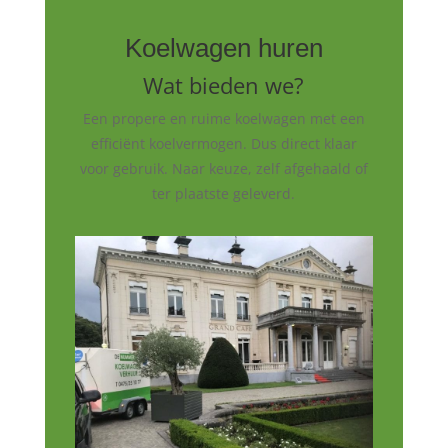
Koelwagen huren
Wat bieden we?
Een propere en ruime koelwagen met een
efficiënt koelvermogen. Dus direct klaar
voor gebruik. Naar keuze, zelf afgehaald of
ter plaatste geleverd.