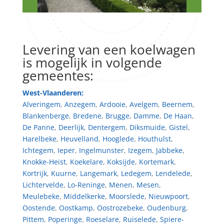
Levering van een koelwagen
is mogelijk in volgende
gemeentes:
West-Vlaanderen:
Alveringem
,
Anzegem
,
Ardooie
,
Avelgem
,
Beernem
,
Blankenberge
,
Bredene
,
Brugge
,
Damme
,
De Haan
,
De Panne
,
Deerlijk
,
Dentergem
,
Diksmuide
,
Gistel
,
Harelbeke
,
Heuvelland
,
Hooglede
,
Houthulst
,
Ichtegem
,
Ieper
,
Ingelmunster
,
Izegem
,
Jabbeke
,
Knokke-Heist
,
Koekelare
,
Koksijde
,
Kortemark
,
Kortrijk
,
Kuurne
,
Langemark
,
Ledegem
,
Lendelede
,
Lichtervelde
,
Lo-Reninge
,
Menen
,
Mesen
,
Meulebeke
,
Middelkerke
,
Moorslede
,
Nieuwpoort
,
Oostende
,
Oostkamp
,
Oostrozebeke
,
Oudenburg
,
Pittem
,
Poperinge
,
Roeselare
,
Ruiselede
,
Spiere-