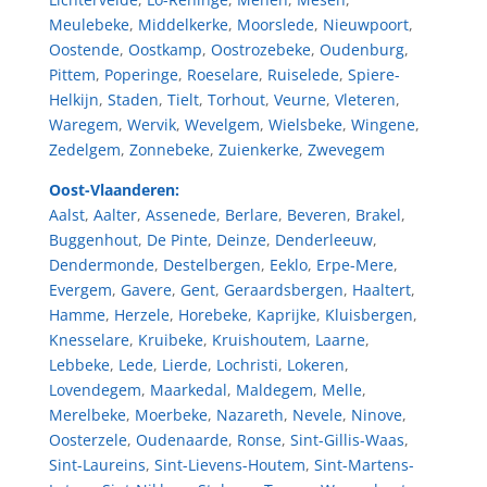
Meulebeke
,
Middelkerke
,
Moorslede
,
Nieuwpoort
,
Oostende
,
Oostkamp
,
Oostrozebeke
,
Oudenburg
,
Pittem
,
Poperinge
,
Roeselare
,
Ruiselede
,
Spiere-
Helkijn
,
Staden
,
Tielt
,
Torhout
,
Veurne
,
Vleteren
,
Waregem
,
Wervik
,
Wevelgem
,
Wielsbeke
,
Wingene
,
Zedelgem
,
Zonnebeke
,
Zuienkerke
,
Zwevegem
Oost-Vlaanderen:
Aalst
,
Aalter
,
Assenede
,
Berlare
,
Beveren
,
Brakel
,
Buggenhout
,
De Pinte
,
Deinze
,
Denderleeuw
,
Dendermonde
,
Destelbergen
,
Eeklo
,
Erpe-Mere
,
Evergem
,
Gavere
,
Gent
,
Geraardsbergen
,
Haaltert
,
Hamme
,
Herzele
,
Horebeke
,
Kaprijke
,
Kluisbergen
,
Knesselare
,
Kruibeke
,
Kruishoutem
,
Laarne
,
Lebbeke
,
Lede
,
Lierde
,
Lochristi
,
Lokeren
,
Lovendegem
,
Maarkedal
,
Maldegem
,
Melle
,
Merelbeke
,
Moerbeke
,
Nazareth
,
Nevele
,
Ninove
,
Oosterzele
,
Oudenaarde
,
Ronse
,
Sint-Gillis-Waas
,
Sint-Laureins
,
Sint-Lievens-Houtem
,
Sint-Martens-