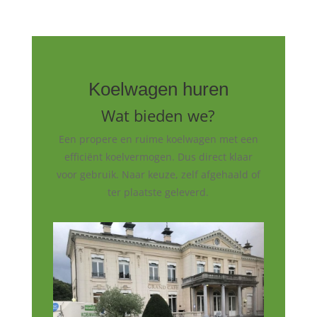
Koelwagen huren
Wat bieden we?
Een propere en ruime koelwagen met een
efficiënt koelvermogen. Dus direct klaar
voor gebruik. Naar keuze, zelf afgehaald of
ter plaatste geleverd.