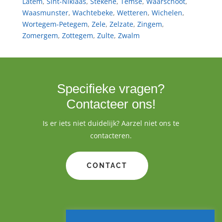
Latem
,
Sint-Niklaas
,
Stekene
,
Temse
,
Waarschoot
,
Waasmunster
,
Wachtebeke
,
Wetteren
,
Wichelen
,
Wortegem-Petegem
,
Zele
,
Zelzate
,
Zingem
,
Zomergem
,
Zottegem
,
Zulte
,
Zwalm
Specifieke vragen?
Contacteer ons!
Is er iets niet duidelijk? Aarzel niet ons te
contacteren.
CONTACT