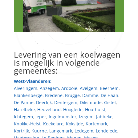
Levering van een koelwagen
is mogelijk in volgende
gemeentes:
West-Vlaanderen:
Alveringem
,
Anzegem
,
Ardooie
,
Avelgem
,
Beernem
,
Blankenberge
,
Bredene
,
Brugge
,
Damme
,
De Haan
,
De Panne
,
Deerlijk
,
Dentergem
,
Diksmuide
,
Gistel
,
Harelbeke
,
Heuvelland
,
Hooglede
,
Houthulst
,
Ichtegem
,
Ieper
,
Ingelmunster
,
Izegem
,
Jabbeke
,
Knokke-Heist
,
Koekelare
,
Koksijde
,
Kortemark
,
Kortrijk
,
Kuurne
,
Langemark
,
Ledegem
,
Lendelede
,
Lichtervelde
,
Lo-Reninge
,
Menen
,
Mesen
,