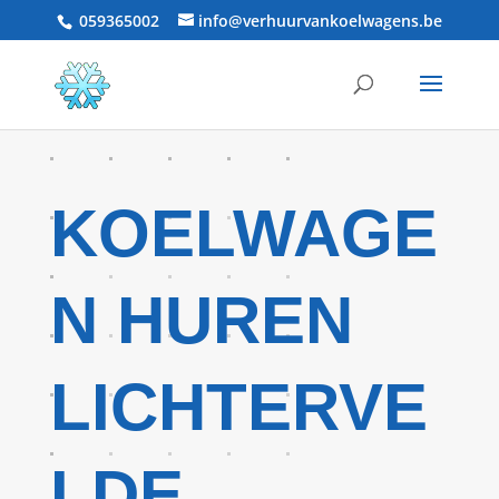
059365002
info@verhuurvankoelwagens.be
KOELWAGE
N HUREN
LICHTERVE
LDE