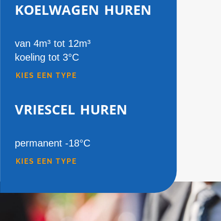
koelwagen huren
van 4m³ tot 12m³
koeling tot 3°C
KIES EEN TYPE
vriescel huren
permanent -18°C
KIES EEN TYPE