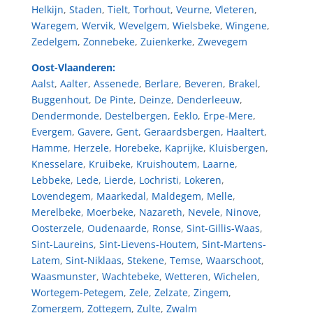
Helkijn
,
Staden
,
Tielt
,
Torhout
,
Veurne
,
Vleteren
,
Waregem
,
Wervik
,
Wevelgem
,
Wielsbeke
,
Wingene
,
Zedelgem
,
Zonnebeke
,
Zuienkerke
,
Zwevegem
Oost-Vlaanderen:
Aalst
,
Aalter
,
Assenede
,
Berlare
,
Beveren
,
Brakel
,
Buggenhout
,
De Pinte
,
Deinze
,
Denderleeuw
,
Dendermonde
,
Destelbergen
,
Eeklo
,
Erpe-Mere
,
Evergem
,
Gavere
,
Gent
,
Geraardsbergen
,
Haaltert
,
Hamme
,
Herzele
,
Horebeke
,
Kaprijke
,
Kluisbergen
,
Knesselare
,
Kruibeke
,
Kruishoutem
,
Laarne
,
Lebbeke
,
Lede
,
Lierde
,
Lochristi
,
Lokeren
,
Lovendegem
,
Maarkedal
,
Maldegem
,
Melle
,
Merelbeke
,
Moerbeke
,
Nazareth
,
Nevele
,
Ninove
,
Oosterzele
,
Oudenaarde
,
Ronse
,
Sint-Gillis-Waas
,
Sint-Laureins
,
Sint-Lievens-Houtem
,
Sint-Martens-
Latem
,
Sint-Niklaas
,
Stekene
,
Temse
,
Waarschoot
,
Waasmunster
,
Wachtebeke
,
Wetteren
,
Wichelen
,
Wortegem-Petegem
,
Zele
,
Zelzate
,
Zingem
,
Zomergem
,
Zottegem
,
Zulte
,
Zwalm