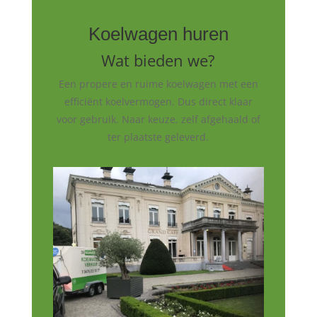
Koelwagen huren
Wat bieden we?
Een propere en ruime koelwagen met een
efficiënt koelvermogen. Dus direct klaar
voor gebruik. Naar keuze, zelf afgehaald of
ter plaatste geleverd.