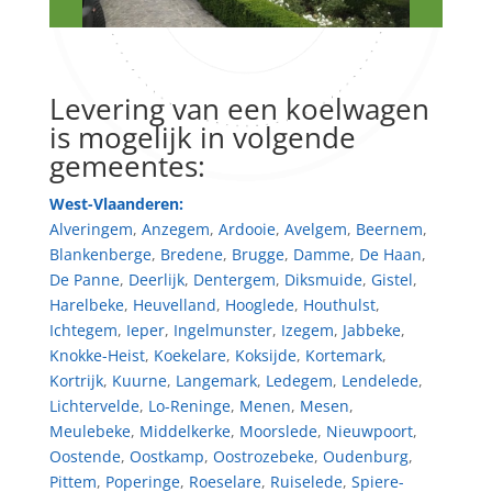
Levering van een koelwagen
is mogelijk in volgende
gemeentes:
West-Vlaanderen:
Alveringem
,
Anzegem
,
Ardooie
,
Avelgem
,
Beernem
,
Blankenberge
,
Bredene
,
Brugge
,
Damme
,
De Haan
,
De Panne
,
Deerlijk
,
Dentergem
,
Diksmuide
,
Gistel
,
Harelbeke
,
Heuvelland
,
Hooglede
,
Houthulst
,
Ichtegem
,
Ieper
,
Ingelmunster
,
Izegem
,
Jabbeke
,
Knokke-Heist
,
Koekelare
,
Koksijde
,
Kortemark
,
Kortrijk
,
Kuurne
,
Langemark
,
Ledegem
,
Lendelede
,
Lichtervelde
,
Lo-Reninge
,
Menen
,
Mesen
,
Meulebeke
,
Middelkerke
,
Moorslede
,
Nieuwpoort
,
Oostende
,
Oostkamp
,
Oostrozebeke
,
Oudenburg
,
Pittem
,
Poperinge
,
Roeselare
,
Ruiselede
,
Spiere-