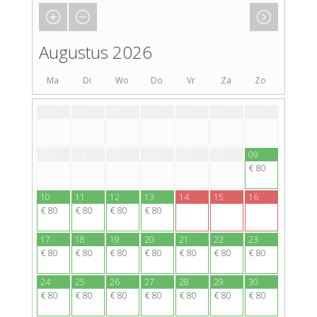
Augustus 2026
Ma
Di
Wo
Do
Vr
Za
Zo
27
28
29
30
31
01
02
03
04
05
06
07
08
09
€ 80
10
11
12
13
14
15
16
€ 80
€ 80
€ 80
€ 80
17
18
19
20
21
22
23
€ 80
€ 80
€ 80
€ 80
€ 80
€ 80
€ 80
24
25
26
27
28
29
30
€ 80
€ 80
€ 80
€ 80
€ 80
€ 80
€ 80