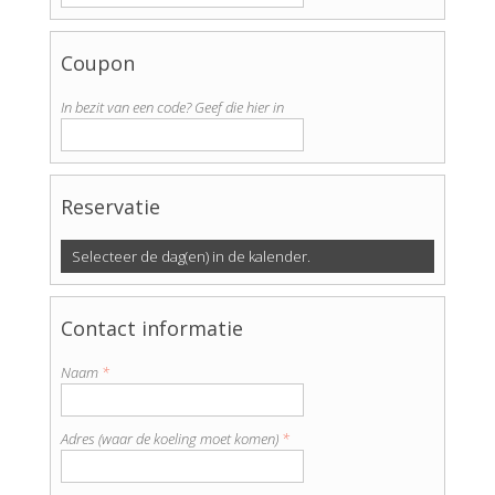
Coupon
In bezit van een code? Geef die hier in
Reservatie
Selecteer de dag(en) in de kalender.
Contact informatie
Naam
*
Adres (waar de koeling moet komen)
*