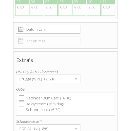
05
06
07
08
09
10
11
€ 60
€ 60
€ 60
€ 60
€ 60
€ 60
€ 60
Extra's
Levering (arrondissement)
*
▾
Brugge (WVL) (+€ 60)
Optie
Netsnoer 20m Cert. (+€ 10)
Reksysteem (+€ 5/dag)
Schoonmaak (+€ 30)
Schadepremie
*
▾
BDB All risk (+8%)